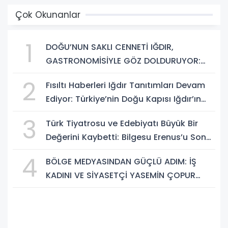
Çok Okunanlar
1
DOĞU’NUN SAKLI CENNETİ IĞDIR,
GASTRONOMİSİYLE GÖZ DOLDURUYOR:
KAFKAS VE ANADOLU KÜLTÜRÜNÜN
2
Fısıltı Haberleri Iğdır Tanıtımları Devam
BULUŞMA NOKTASI
Ediyor: Türkiye’nin Doğu Kapısı Iğdır’ın
Saklı Cennetleri Keşfedilmeyi Bekliyor
3
Türk Tiyatrosu ve Edebiyatı Büyük Bir
Değerini Kaybetti: Bilgesu Erenus’u Son
Yolculuğuna Uğurluyoruz
4
BÖLGE MEDYASINDAN GÜÇLÜ ADIM: İŞ
KADINI VE SİYASETÇİ YASEMİN ÇOPUR
TAŞ, TÜMORSİAD KADIN KOLLARINDA!