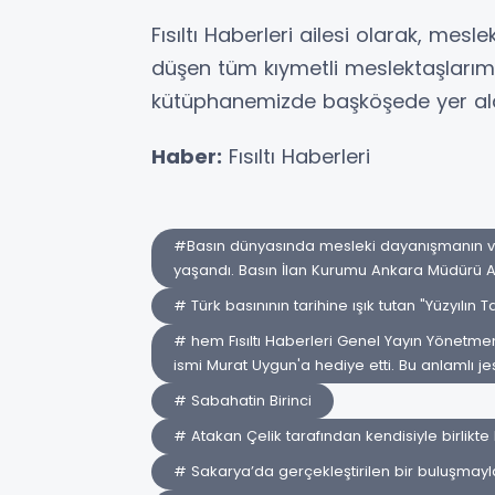
Fısıltı Haberleri ailesi olarak, mes
düşen tüm kıymetli meslektaşlarımız
kütüphanemizde başköşede yer ala
Haber:
Fısıltı Haberleri
#Basın dünyasında mesleki dayanışmanın ve
yaşandı. Basın İlan Kurumu Ankara Müdürü A
# Türk basınının tarihine ışık tutan "Yüzyılın T
# hem Fısıltı Haberleri Genel Yayın Yönetme
ismi Murat Uygun'a hediye etti. Bu anlamlı je
# Sabahatin Birinci
# Atakan Çelik tarafından kendisiyle birlikt
# Sakarya’da gerçekleştirilen bir buluşmayla