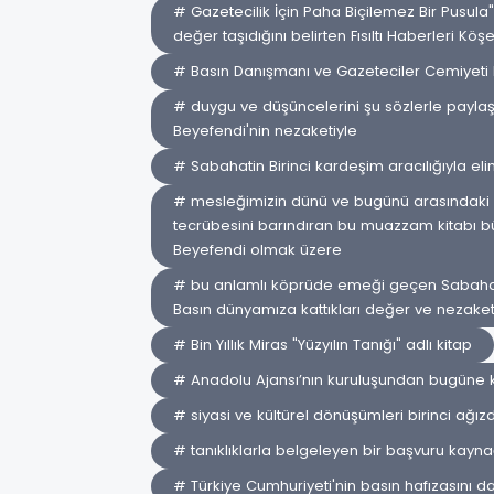
# Gazetecilik İçin Paha Biçilemez Bir Pusula"
değer taşıdığını belirten Fısıltı Haberleri Köş
# Basın Danışmanı ve Gazeteciler Cemiyeti 
# duygu ve düşüncelerini şu sözlerle paylaştı
Beyefendi'nin nezaketiyle
# Sabahatin Birinci kardeşim aracılığıyla el
# mesleğimizin dünü ve bugünü arasındaki o 
tecrübesini barındıran bu muazzam kitabı büy
Beyefendi olmak üzere
# bu anlamlı köprüde emeği geçen Sabahati
Basın dünyamıza kattıkları değer ve nezaketler
# Bin Yıllık Miras "Yüzyılın Tanığı" adlı kitap
# Anadolu Ajansı’nın kuruluşundan bugüne k
# siyasi ve kültürel dönüşümleri birinci ağız
# tanıklıklarla belgeleyen bir başvuru kaynağ
# Türkiye Cumhuriyeti'nin basın hafızasını 