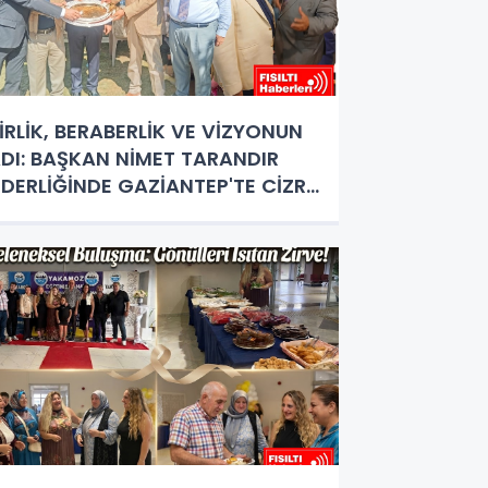
İRLİK, BERABERLİK VE VİZYONUN
DI: BAŞKAN NİMET TARANDIR
İDERLİĞİNDE GAZİANTEP'TE CİZRE
ÜZGARI ESTİ!