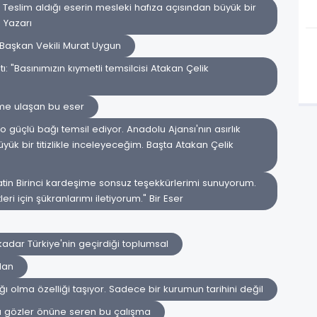
 Teslim aldığı eserin mesleki hafıza açısından büyük bir
e Yazarı
Başkan Vekili Murat Uygun
: "Basınımızın kıymetli temsilcisi Atakan Çelik
ime ulaşan bu eser
güçlü bağı temsil ediyor. Anadolu Ajansı'nın asırlık
ük bir titizlikle inceleyeceğim. Başta Atakan Çelik
n Birinci kardeşime sonsuz teşekkürlerimi sunuyorum.
i için şükranlarımı iletiyorum." Bir Eser
adar Türkiye'nin geçirdiği toplumsal
dan
ı olma özelliği taşıyor. Sadece bir kurumun tarihini değil
da gözler önüne seren bu çalışma