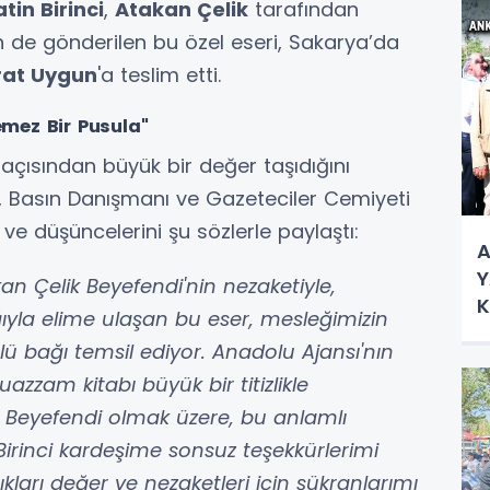
in Birinci
,
Atakan Çelik
tarafından
n de gönderilen bu özel eseri, Sakarya’da
at Uygun
'a teslim etti.
lemez Bir Pusula"
 açısından büyük bir değer taşıdığını
arı, Basın Danışmanı ve Gazeteciler Cemiyeti
 ve düşüncelerini şu sözlerle paylaştı:
A
Y
kan Çelik Beyefendi'nin nezaketiyle,
K
ğıyla elime ulaşan bu eser, mesleğimizin
Ç
 bağı temsil ediyor. Anadolu Ajansı'nın
azzam kitabı büyük bir titizlikle
 Beyefendi olmak üzere, bu anlamlı
rinci kardeşime sonsuz teşekkürlerimi
arı değer ve nezaketleri için şükranlarımı