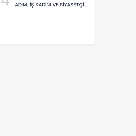
4
ADIM: İŞ KADINI VE SİYASETÇİ
YASEMİN ÇOPUR TAŞ,
TÜMORSİAD KADIN KOLLARINDA!