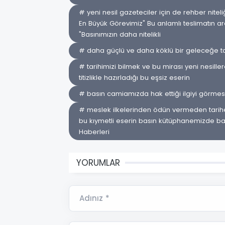
# yeni nesil gazeteciler için de rehber nite
En Büyük Görevimiz" Bu anlamlı teslimatın a
"Basınımızın daha nitelikli
# daha güçlü ve daha köklü bir geleceğe t
# tarihimizi bilmek ve bu mirası yeni nesill
titizlikle hazırladığı bu eşsiz eserin
# basın camiamızda hak ettiği ilgiyi görmesini 
# meslek ilkelerinden ödün vermeden tarihe 
bu kıymetli eserin basın kütüphanemizde baş
Haberleri
YORUMLAR
Adınız *