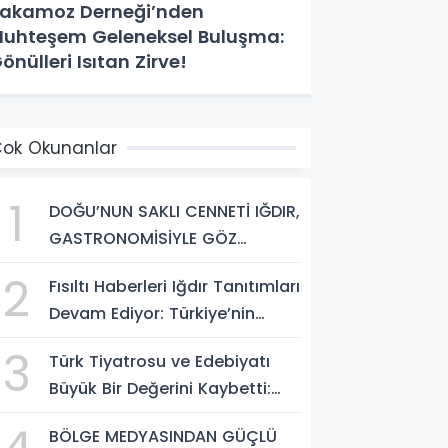
akamoz Derneği’nden
uhteşem Geleneksel Buluşma:
önülleri Isıtan Zirve!
ok Okunanlar
1
DOĞU’NUN SAKLI CENNETİ IĞDIR,
GASTRONOMİSİYLE GÖZ
DOLDURUYOR: KAFKAS VE
2
Fısıltı Haberleri Iğdır Tanıtımları
ANADOLU KÜLTÜRÜNÜN
Devam Ediyor: Türkiye’nin
BULUŞMA NOKTASI
Doğu Kapısı Iğdır’ın Saklı
3
Türk Tiyatrosu ve Edebiyatı
Cennetleri Keşfedilmeyi
Büyük Bir Değerini Kaybetti:
Bekliyor
Bilgesu Erenus’u Son
BÖLGE MEDYASINDAN GÜÇLÜ
Yolculuğuna Uğurluyoruz