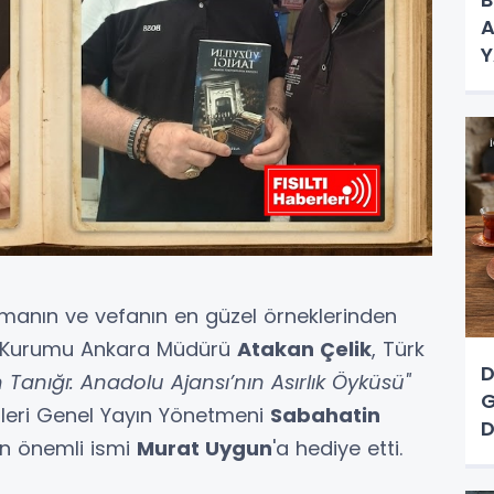
A
Y
K
manın ve vefanın en güzel örneklerinden
an Kurumu Ankara Müdürü
Atakan Çelik
, Türk
D
ın Tanığı: Anadolu Ajansı’nın Asırlık Öyküsü"
G
berleri Genel Yayın Yönetmeni
Sabahatin
D
ın önemli ismi
Murat Uygun
'a hediye etti.
A
N