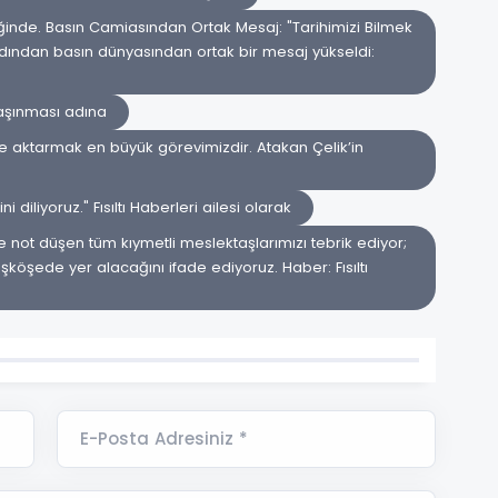
liğinde. Basın Camiasından Ortak Mesaj: "Tarihimizi Bilmek
rdından basın dünyasından ortak bir mesaj yükseldi:
aşınması adına
ere aktarmak en büyük görevimizdir. Atakan Çelik’in
diliyoruz." Fısıltı Haberleri ailesi olarak
not düşen tüm kıymetli meslektaşlarımızı tebrik ediyor;
köşede yer alacağını ifade ediyoruz. Haber: Fısıltı
E-Posta Adresiniz *