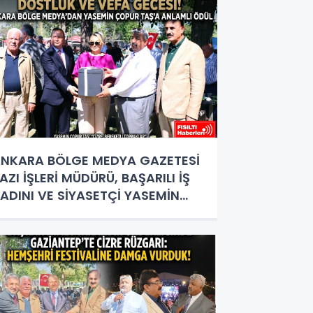
NKARA BÖLGE MEDYA GAZETESİ
AZI İŞLERİ MÜDÜRÜ, BAŞARILI İŞ
ADINI VE SİYASETÇİ YASEMİN
OPUR TAŞ’A ANLAMLI PLAKET!