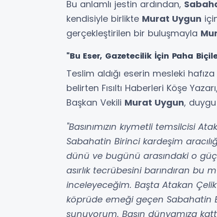
Bu anlamlı jestin ardından,
Sabahat
kendisiyle birlikte
Murat Uygun
içi
gerçekleştirilen bir buluşmayla
Mur
"Bu Eser, Gazetecilik İçin Paha Biçi
Teslim aldığı eserin mesleki hafıza
belirten Fısıltı Haberleri Köşe Yaz
Başkan Vekili
Murat Uygun
, duygu
"Basınımızın kıymetli temsilcisi Ata
Sabahatin Birinci kardeşim aracılı
dünü ve bugünü arasındaki o güçlü
asırlık tecrübesini barındıran bu mu
inceleyeceğim. Başta Atakan Çelik
köprüde emeği geçen Sabahatin Bi
sunuyorum. Basın dünyamıza kattıkl