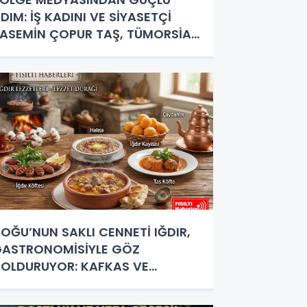
DIM: İŞ KADINI VE SİYASETÇİ
ASEMİN ÇOPUR TAŞ, TÜMORSİAD
ADIN KOLLARINDA!
OĞU’NUN SAKLI CENNETİ IĞDIR,
ASTRONOMİSİYLE GÖZ
OLDURUYOR: KAFKAS VE
NADOLU KÜLTÜRÜNÜN BULUŞMA
OKTASI