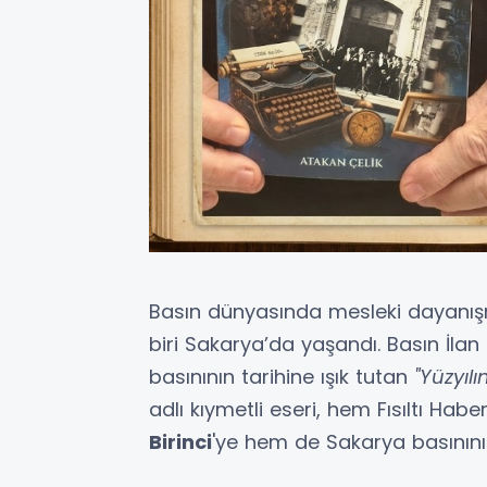
Basın dünyasında mesleki dayanış
biri Sakarya’da yaşandı. Basın İl
basınının tarihine ışık tutan
"Yüzyıl
adlı kıymetli eseri, hem Fısıltı Ha
Birinci
'ye hem de Sakarya basının