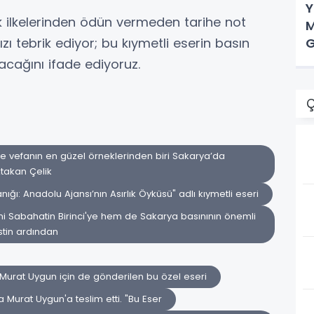
Y
lek ilkelerinden ödün vermeden tarihe not
M
G
ı tebrik ediyor; bu kıymetli eserin basın
cağını ifade ediyoruz.
Ç
 vefanın en güzel örneklerinden biri Sakarya’da
takan Çelik
anığı: Anadolu Ajansı’nın Asırlık Öyküsü" adlı kıymetli eseri
ni Sabahatin Birinci'ye hem de Sakarya basınının önemli
stin ardından
e Murat Uygun için de gönderilen bu özel eseri
 Murat Uygun'a teslim etti. "Bu Eser