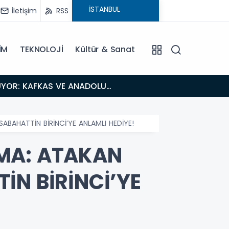
İletişim
RSS
İM
TEKNOLOJİ
Kültür & Sanat
18:26
Fısıltı Haberleri Iğdır Tanıtımları Devam Ediyor: Türkiye’nin Doğu Kapısı Iğdır’ın Saklı Cennetleri
Keşfedilmeyi
BAHATTİN BİRİNCİ’YE ANLAMLI HEDİYE!
ŞMA: ATAKAN
İN BİRİNCİ’YE