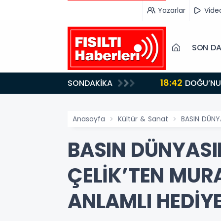
Yazarlar
Vide
SON DA
18:42
SONDAKİKA
DOĞU’NUN SAKLI CENNETİ IĞDIR, GASTRONOMİSİYLE GÖZ DOLDURUYOR: KAFKAS VE ANADOLU
KÜLTÜRÜNÜN B
Anasayfa
Kültür & Sanat
BASIN DÜNY
BASIN DÜNYASI
ÇELİK’TEN MUR
ANLAMLI HEDİYE