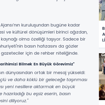
 Ajansı’nın kuruluşundan bugüne kadar
B
asi ve kültürel dönüşümleri birinci ağızdan,
A
u kaynağı olma özelliği taşıyor. Sadece bir
L
R
huriyeti'nin basın hafızasını da gözler
gazeteciler için de rehber niteliğinde.
rihimizi Bilmek En Büyük Görevimiz"
ın dünyasından ortak bir mesaj yükseldi:
güçlü ve daha köklü bir geleceğe taşınması
ası yeni nesillere aktarmak en büyük
le hazırladığı bu eşsiz eserin, basın
ni diliyoruz."