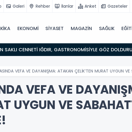
o
Galeri
Rehber
İlanlar
Anket
Gazeteler
KİKA
EKONOMİ
SİYASET
MAGAZİN
SAĞLIK
EĞİT
ULUŞMA NOKTASI
ASINDA VEFA VE DAYANIŞMA: ATAKAN ÇELİK’TEN MURAT UYGUN VE SA
NDA VEFA VE DAYANI
AT UYGUN VE SABAHATT
!