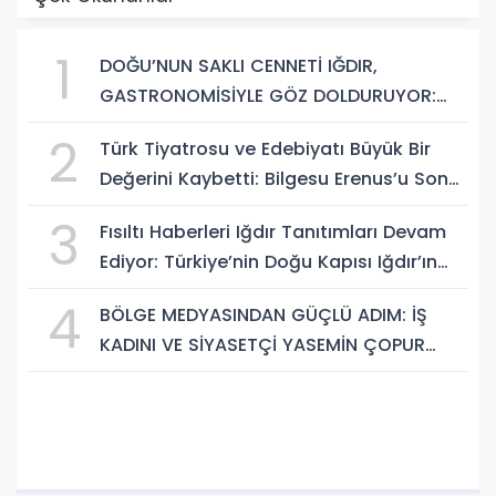
1
DOĞU’NUN SAKLI CENNETİ IĞDIR,
GASTRONOMİSİYLE GÖZ DOLDURUYOR:
KAFKAS VE ANADOLU KÜLTÜRÜNÜN
2
Türk Tiyatrosu ve Edebiyatı Büyük Bir
BULUŞMA NOKTASI
Değerini Kaybetti: Bilgesu Erenus’u Son
Yolculuğuna Uğurluyoruz
3
Fısıltı Haberleri Iğdır Tanıtımları Devam
Ediyor: Türkiye’nin Doğu Kapısı Iğdır’ın
Saklı Cennetleri Keşfedilmeyi Bekliyor
4
BÖLGE MEDYASINDAN GÜÇLÜ ADIM: İŞ
KADINI VE SİYASETÇİ YASEMİN ÇOPUR
TAŞ, TÜMORSİAD KADIN KOLLARINDA!