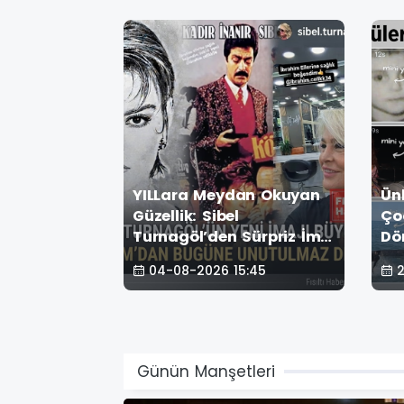
 Yaşını
YILLara Meydan Okuyan
Ün
rtiyle
Güzellik: Sibel
Ço
ce
Turnagöl’den Sürpriz İmaj
Dö
Değişikliği!
Sa
19
04-08-2026 15:45
2
Bu
Günün Manşetleri