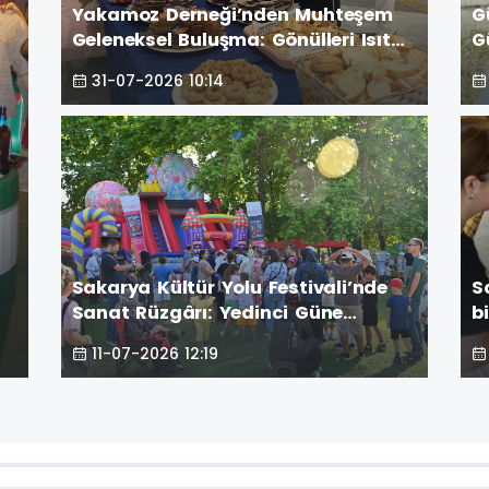
Yakamoz Derneği’nden Muhteşem
G
Geleneksel Buluşma: Gönülleri Isıtan
G
Zirve! GÜNÜN ÖNE ÇIKAN FOTOĞRAF
Dü
31-07-2026 10:14
KARELERİ
Ç
Sakarya Kültür Yolu Festivali’nde
S
Sanat Rüzgârı: Yedinci Güne
b
a
Geleneksel İzler Damga Vurdu
y
11-07-2026 12:19
K
d
g
a