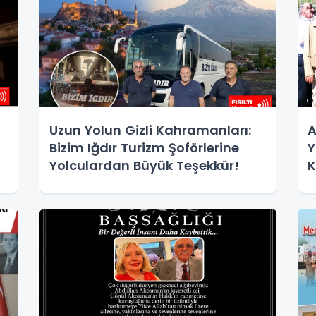
Uzun Yolun Gizli Kahramanları:
A
Bizim Iğdır Turizm Şoförlerine
Y
Yolculardan Büyük Teşekkür!
K
Ç