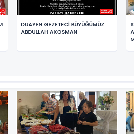
İM
DUAYEN GEZETECİ BÜYÜĞÜMÜZ
S
ABDULLAH AKOSMAN
A
M
K