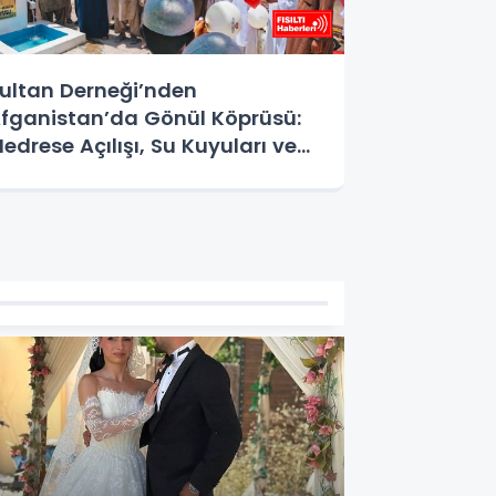
ultan Derneği’nden
fganistan’da Gönül Köprüsü:
edrese Açılışı, Su Kuyuları ve
urban Yardımlarıyla Umut Oldu