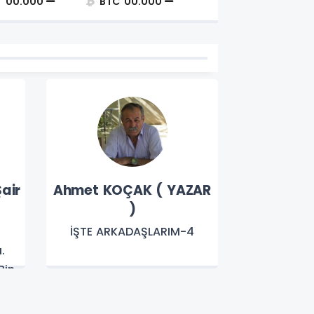
T
00.000
BTC
00.000
air
Ahmet KOÇAK ( YAZAR
Prof. Dr.
)
Yıl
İŞTE ARKADAŞLARIM-4
BEYAZ T
.
K
Bin