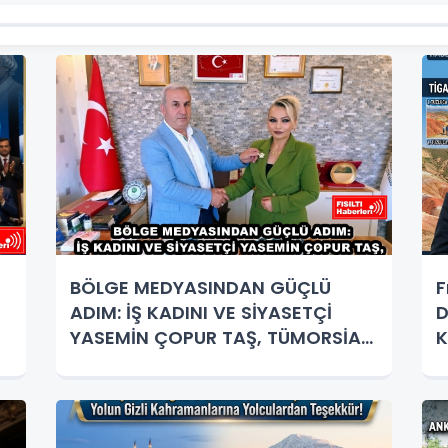
n
BÖLGE MEDYASINDAN GÜÇLÜ
F
ADIM: İŞ KADINI VE SİYASETÇİ
D
YASEMİN ÇOPUR TAŞ, TÜMORSİAD
K
KADIN KOLLARINDA!
K