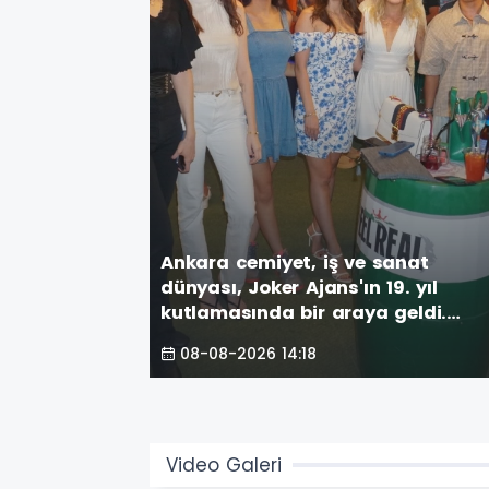
Ankara cemiyet, iş ve sanat
dünyası, Joker Ajans'ın 19. yıl
kutlamasında bir araya geldi.
Vamos Sport Center havuzbaşınd
08-08-2026 14:18
gerçekleşen görkemli parti,
unutulmaz anlar
Video Galeri