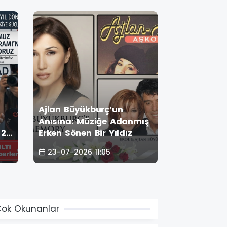
Ajlan Büyükburç’un
AJDA PEKK
i
Anısına: Müziğe Adanmış
ÖNÜNDE SÜ
 24
Erken Sönen Bir Yıldız
PARTİSİ!
l
23-07-2026 11:05
22-07-2026
ye
ok Okunanlar