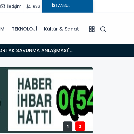
İletişim
RSS
İM
TEKNOLOJİ
Kültür & Sanat
14:21
BAKAN GÜRLEK’TEN TİGAD ÇALIŞTAYINDA Çarpıcı AÇIKLAMALAR: "Pazar Günü Yeni Bir Aydınlığa
Uyanacağız
1
2