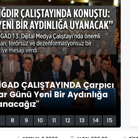
SON
İGAD ÇALIŞTAYINDA Çarpıcı
B
r Günü Yeni Bir Aydınlığa
D
anacağız"
7
8
9
10
11
12
13
14
15