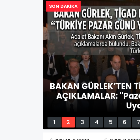
SON DAKİKA
AN'DAN
BAKAN GÜRLEK’TEN T
NMA
AÇIKLAMALAR: "Paza
Uy
1
2
3
4
5
6