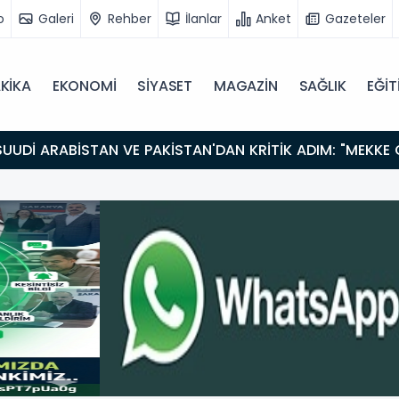
o
Galeri
Rehber
İlanlar
Anket
Gazeteler
KİKA
EKONOMİ
SİYASET
MAGAZİN
SAĞLIK
EĞİT