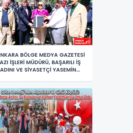
NKARA BÖLGE MEDYA GAZETESİ
AZI İŞLERİ MÜDÜRÜ, BAŞARILI İŞ
ADINI VE SİYASETÇİ YASEMİN
OPUR TAŞ’A ANLAMLI PLAKET!