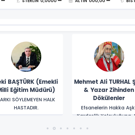
STERLIN
0,0000
ALTIN
000,00
BİS
eki BAŞTÜRK (Emekli
Mehmet Ali TURHAL Ş
illi Eğitim Müdürü)
& Yazar Zihinden
Dökülenler
ARKI SÖYLEMEYEN HALK
HASTADIR.
Efsanelerin Hakka Aşkı
Kardeşlik Yolculuğuna 
Selam Olsun