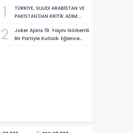
1
 DAKİKA
TÜRKİYE, SUUDİ ARABİSTAN VE
PAKİSTAN'DAN KRİTİK ADIM:
"MEKKE ORTAK SAVUNMA
2
Joker Ajans 19. Yaşını Görkemli
ANLAŞMASI" İMZALANDI!
Bir Partiyle Kutladı: Eğlence
Doruktaydı!
akan Gürlek’ten İnternet Gazeteci
estek: "Tek Çatı Altında Toplanma
Düzenlemeye Hazırız"