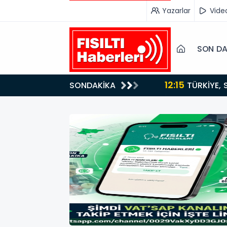
Yazarlar
Vide
SON DA
12:15
SONDAKİKA
ydı!
TÜRKİYE, SUUDİ ARABİSTAN VE PAKİSTAN'DAN KRİTİK ADIM: "MEKKE ORTAK SAVUNMA ANLAŞMASI"
İMZALANDI!