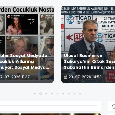
lüler Sosyal Medyada
Ulusal Basının ve
cukluk Yıllarına
Sakarya’nın Ortak Ses
nüyor: Sosyal Medyayı
Sabahattin Birinci’den
llayan "Geçmişten
Temmuz Çağrısı: "Yere
7-07-2026 11:37
23-07-2026 14:53
güne" Akımı!
Medya Güçlüyse Türki
Güçlüdür!"
Ç