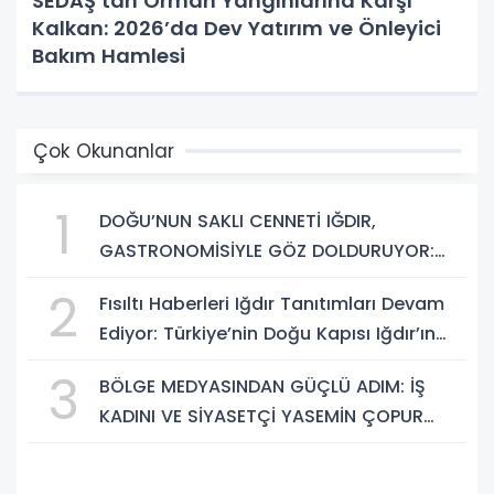
SEDAŞ’tan Orman Yangınlarına Karşı
Kalkan: 2026’da Dev Yatırım ve Önleyici
Bakım Hamlesi
Çok Okunanlar
1
DOĞU’NUN SAKLI CENNETİ IĞDIR,
GASTRONOMİSİYLE GÖZ DOLDURUYOR:
KAFKAS VE ANADOLU KÜLTÜRÜNÜN
2
Fısıltı Haberleri Iğdır Tanıtımları Devam
BULUŞMA NOKTASI
Ediyor: Türkiye’nin Doğu Kapısı Iğdır’ın
Saklı Cennetleri Keşfedilmeyi Bekliyor
3
BÖLGE MEDYASINDAN GÜÇLÜ ADIM: İŞ
KADINI VE SİYASETÇİ YASEMİN ÇOPUR
TAŞ, TÜMORSİAD KADIN KOLLARINDA!