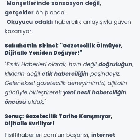
Manşetlerinde sansasyon değil,
gerçekler
ön planda.
Okuyucu odaklı
habercilik anlayışıyla güven
kazanıyor.
Sabahattin Birinci: "Gazetecilik Ölmüyor,
Dijitalle Yeniden Doğuyor!"
"
Fısıltı Haberleri olarak, hızın değil
doğruluğun
,
kliklerin değil
etik haberciliğin
peşindeyiz.
Geleneksel gazetecilik deneyimimizi, dijitalin
gücüyle birleştirerek
yeni nesil haberciliğin
öncüsü
olduk.
"
Sonuç: Gazetecilik Tarihe Karışmıyor,
Dijitalle Evriliyor!
Fisiltihaberleri.com’un başarısı,
internet