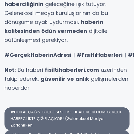
haberciliğinin
geleceğine ışık tutuyor.
Geleneksel medya kuruluşlarının da bu
dönüşüme ayak uydurması,
haberin
kalitesinden ödün vermeden
dijitalle
bütünleşmesi gerekiyor.
#GerçekHaberinAdresi
|
#FısıltıHaberleri
|
#D
Not:
Bu haberi
fisiltihaberleri.com
üzerinden
takip ederek,
güvenilir ve anlık
gelişmelerden
haberdar
#DİJİTAL ÇAĞIN GÜÇLÜ SESİ: FISILTIHABERLERİ.COM GERÇEK
HABERCİLİKTE ÇIĞIR AÇIYOR! (Geleneksel Medya
Zorlanırken