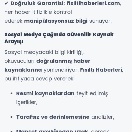
✔
Doğruluk Garantisi:
fisiltihaberleri.com
,
her haberi titizlikle kontrol
ederek
manipülasyonsuz bilgi
sunuyor.
Sosyal Medya Çağında Güvenilir Kaynak
Arayışı
Sosyal medyadaki bilgi kirliliği,
okuyucuları
doğrulanmış haber
kaynaklarına
yönlendiriyor.
Fısıltı Haberleri
,
bu ihtiyaca cevap vererek:
Resmi kaynaklardan
teyit edilmiş
içerikler,
Tarafsız ve derinlemesine
analizler,
Manşet avcılığından uzak
, gerçek