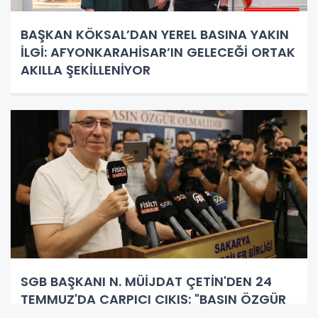
BAŞKAN KÖKSAL’DAN YEREL BASINA YAKIN
İLGİ: AFYONKARAHİSAR’IN GELECEĞİ ORTAK
AKILLA ŞEKİLLENİYOR
SGB BAŞKANI N. MÜİJDAT ÇETİN'DEN 24
TEMMUZ'DA ÇARPICI ÇIKIŞ: "BASIN ÖZGÜR
OLMALI, GAZETECİLİK HERKESİN YAPACAĞI