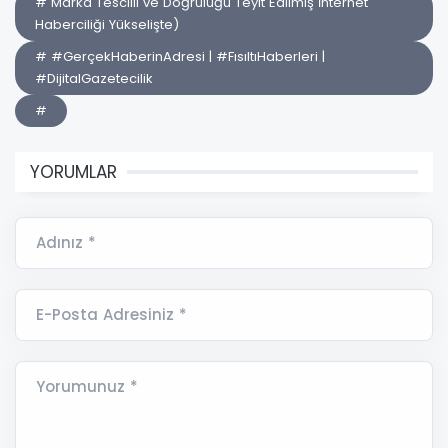
# Marka Tescilli ve Doğruluğu Teyit Edilmiş İnternet
Haberciliği Yükselişte)
# #GerçekHaberinAdresi | #FısıltıHaberleri |
#DijitalGazetecilik
#
YORUMLAR
Adınız *
E-Posta Adresiniz *
Yorumunuz *