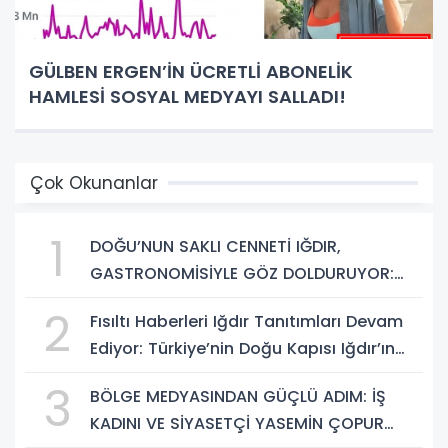
GÜLBEN ERGEN’İN ÜCRETLİ ABONELİK
HAMLESİ SOSYAL MEDYAYI SALLADI!
Çok Okunanlar
1
DOĞU’NUN SAKLI CENNETİ IĞDIR,
GASTRONOMİSİYLE GÖZ DOLDURUYOR:
KAFKAS VE ANADOLU KÜLTÜRÜNÜN
2
Fısıltı Haberleri Iğdır Tanıtımları Devam
BULUŞMA NOKTASI
Ediyor: Türkiye’nin Doğu Kapısı Iğdır’ın
Saklı Cennetleri Keşfedilmeyi Bekliyor
3
BÖLGE MEDYASINDAN GÜÇLÜ ADIM: İŞ
KADINI VE SİYASETÇİ YASEMİN ÇOPUR