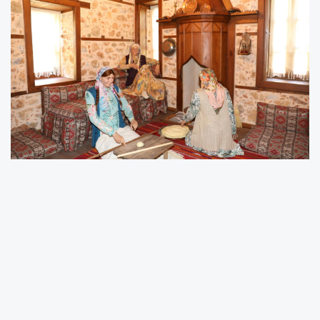
Türk Mutfağının zenginliklerini dünyaya
tanıtmayı hedefleyen Türkiye Aşçılar ve Şefler
Derneği (TAŞFED) tarafından İstanbul
Uluslararası Gastronomi Festivali kapsamında
düzenlenen Dr. Nevin Halıcı Yemek ve Mutfak
Kültürü Ödül Töreni, İstanbul Şile Kültür