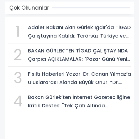
Çok Okunanlar
1
Adalet Bakanı Akın Gürlek Iğdır'da TİGAD
Çalıştayına Katıldı: Terörsüz Türkiye ve
Sosyal Medya Düzenlemesi Mesajı
2
BAKAN GÜRLEK’TEN TİGAD ÇALIŞTAYINDA
Çarpıcı AÇIKLAMALAR: "Pazar Günü Yeni
Bir Aydınlığa Uyanacağız"
3
Fısıltı Haberleri Yazarı Dr. Canan Yılmaz’a
Uluslararası Alanda Büyük Onur: “Dr.
A.P.J. Abdul Kalam İlham Ödülü 2026”
4
Bakan Gürlek’ten İnternet Gazeteciliğine
Kritik Destek: "Tek Çatı Altında
Toplanmalıyız, Yasal Düzenlemeye
Hazırız"