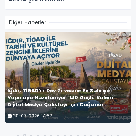
Diğer Haberler
Iğdır, TİGAD’ın Dev Zirvesine Ev Sahriye
Yapmaya Hazırlanıyor: 140 Güçlü Kalem
Dijital Medya Çalıştayı İçin Doğu'nun
Kapısında!
30-07-2026 14:57