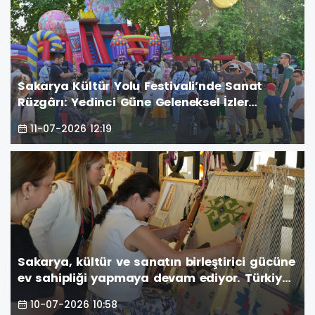
Sakarya Kültür Yolu Festivali’nde Sanat
Rüzgârı: Yedinci Güne Geleneksel İzler
Damga Vurdu
11-07-2026 12:19
Sakarya, kültür ve sanatın birleştirici gücüne
ev sahipliği yapmaya devam ediyor. Türkiye
Kültür Yolu Festivali kapsamında düzenlenen
10-07-2026 10:58
etkinlikler, altıncı gününde de şehri renkli bir