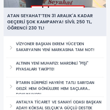
ATAN SEYAHAT’TEN 31 ARALIK'A KADAR
GEÇERLİ ŞOK KAMPANYA! SİVİL 250 TL,
ÖĞRENCİ 230 TL!
VİZYONER BAŞKAN EKREM YÜCE’DEN
SAKARYA’NIN YENİ MARKASINA TAM NOT!
ALTININ YENİ MUHAFIZI: MARDİNLİ "PİŞİ"
PİYASALARI TAKİPTE!
İFTARIN SÜRPRİZİ HAYRİYE TATLI SARI’DAN
GELDİ: HEM GÖNÜLLERE HEM SAÇLARA
DOKUNUYOR!
ANTALYA TİCARET VE SANAYİ ODASI BAŞKAN
ADAYI KÖKSAL SELÇUK’A GÜÇLÜ DESTEK