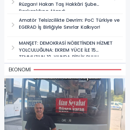
Rüzgarı! Hakan Taş Hakkâri Şube
Başkanlığına Atandı
Amatör Telsizcilikte Devrim: PoC Türkiye ve
EGERAD İş Birliğiyle Sınırlar Kalkıyor!
MANŞET: DEMOKRASİ NÖBETİNDEN HİZMET
YOLCULUĞUNA: EKREM YÜCE İLE 15
TEMMUZ’UN 10. YILINDA BİRLİK RUHU
EKONOMİ