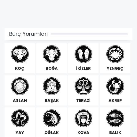
Burç Yorumları
KOÇ
BOĞA
İKİZLER
YENGEÇ
ASLAN
BAŞAK
TERAZİ
AKREP
YAY
OĞLAK
KOVA
BALIK