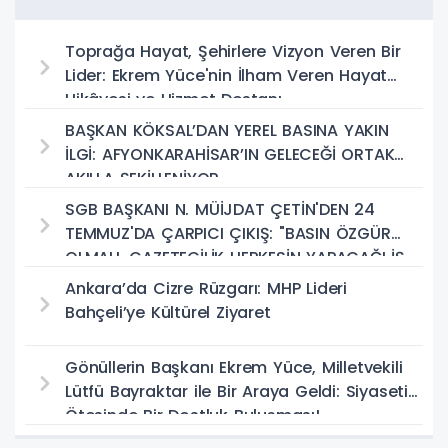
Toprağa Hayat, Şehirlere Vizyon Veren Bir
Lider: Ekrem Yüce'nin İlham Veren Hayat
Hikâyesi ve Hizmet Destanı
BAŞKAN KÖKSAL’DAN YEREL BASINA YAKIN
İLGİ: AFYONKARAHİSAR’IN GELECEĞİ ORTAK
AKILLA ŞEKİLLENİYOR
SGB BAŞKANI N. MÜİJDAT ÇETİN'DEN 24
TEMMUZ'DA ÇARPICI ÇIKIŞ: "BASIN ÖZGÜR
OLMALI, GAZETECİLİK HERKESİN YAPACAĞI İŞ
DEĞİL!"
Ankara’da Cizre Rüzgarı: MHP Lideri
Bahçeli’ye Kültürel Ziyaret
Gönüllerin Başkanı Ekrem Yüce, Milletvekili
Lütfü Bayraktar ile Bir Araya Geldi: Siyasetin
Ötesinde Bir Dostluk Buluşması!