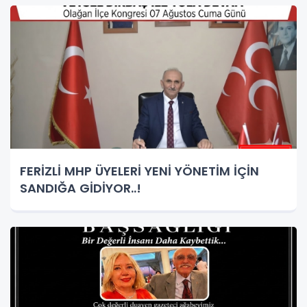
FERİZLİ MHP ÜYELERİ YENİ YÖNETİM İÇİN
SANDIĞA GİDİYOR..!