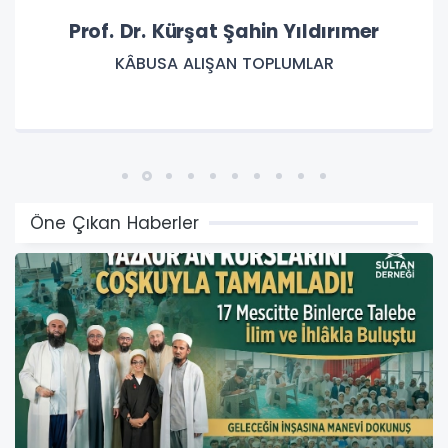
Dr. Dilek BARAN (Akademisyen & Yazar)
İZMİR’DE “SAĞLIK KAFE” İÇİN CİDDİ İDDİALAR:
RUHSATSIZ BİR İŞLETME YILLARDIR NASIL FAALİYET
GÖSTERİYOR?
Öne Çıkan Haberler