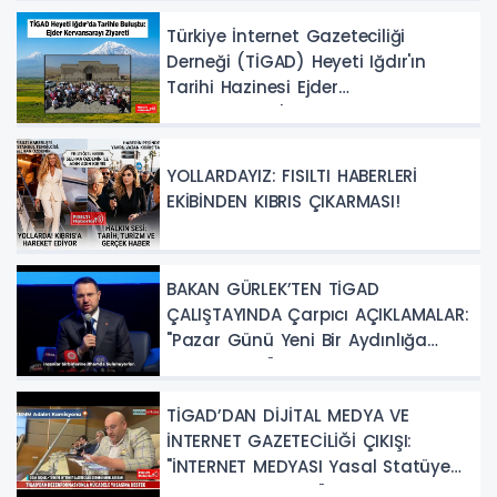
Türkiye İnternet Gazeteciliği
Derneği (TİGAD) Heyeti Iğdır'ın
Tarihi Hazinesi Ejder
Kervansarayı'nı Keşfetti!
YOLLARDAYIZ: FISILTI HABERLERİ
EKİBİNDEN KIBRIS ÇIKARMASI!
BAKAN GÜRLEK’TEN TİGAD
ÇALIŞTAYINDA Çarpıcı AÇIKLAMALAR:
"Pazar Günü Yeni Bir Aydınlığa
Uyanacağız"
TİGAD’DAN DİJİTAL MEDYA VE
İNTERNET GAZETECİLİĞİ ÇIKIŞI:
"İNTERNET MEDYASI Yasal Statüye
Kavuşturulmalıdır"