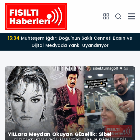
13:24
Dünden Bugüne 25 Yıllık Devrim: Türkiye'nin
Kaderini Değiştiren Liderlik ve AK Parti Çağı
YILLara Meydan Okuyan Güzellik: Sibel