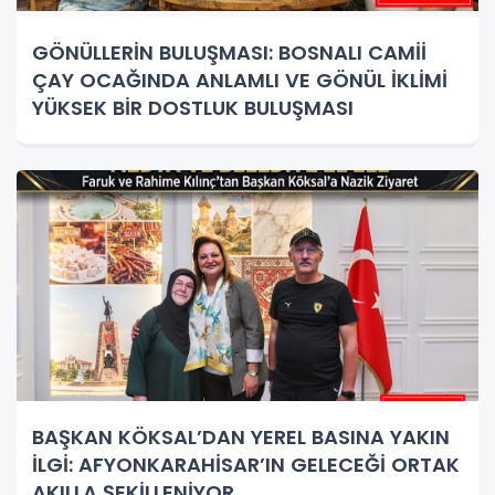
GÖNÜLLERİN BULUŞMASI: BOSNALI CAMİİ
ÇAY OCAĞINDA ANLAMLI VE GÖNÜL İKLİMİ
YÜKSEK BİR DOSTLUK BULUŞMASI
BAŞKAN KÖKSAL’DAN YEREL BASINA YAKIN
İLGİ: AFYONKARAHİSAR’IN GELECEĞİ ORTAK
AKILLA ŞEKİLLENİYOR