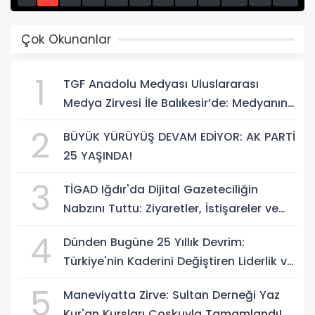
13
14
15
Çok Okunanlar
1
TGF Anadolu Medyası Uluslararası
Medya Zirvesi İle Balıkesir’de: Medyanın
Kalbi 3 Gün Boyunca Balıkesir'de Atacak
2
BÜYÜK YÜRÜYÜŞ DEVAM EDİYOR: AK PARTİ
25 YAŞINDA!
3
TİGAD Iğdır'da Dijital Gazeteciliğin
Nabzını Tuttu: Ziyaretler, İstişareler ve
Güçlü Vizyon
4
Dünden Bugüne 25 Yıllık Devrim:
Türkiye'nin Kaderini Değiştiren Liderlik ve
AK Parti Çağı
5
Maneviyatta Zirve: Sultan Derneği Yaz
Kur'an Kursları Coşkuyla Tamamlandı!