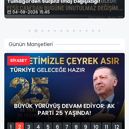
Turnagöl’den Sürpriz İmaj Değişikliği!
04-08-2026 15:45
Günün Manşetleri
SİYASET
BÜYÜK YÜRÜYÜŞ DEVAM EDİYOR: AK
PARTİ 25 YAŞINDA!
1
2
3
4
5
6
7
8
9
10
11
12