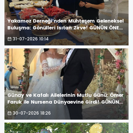
Yakamoz Derneği’nden Muhteşem Geleneksel
Buluşma: Gönülleri Isıtan Zirve! GÜNÜN ÖNE
ÇIKAN FOTOĞRAF KARELERİ
31-07-2026 10:14
Günay ve Kafalı Ailelerinin Mutlu Günü: Ömer
Faruk ile Nursena Dünyaevine Girdi! GÜNÜN
ÖNE ÇIKAN FOTOĞRAF KARELERİ
30-07-2026 18:26