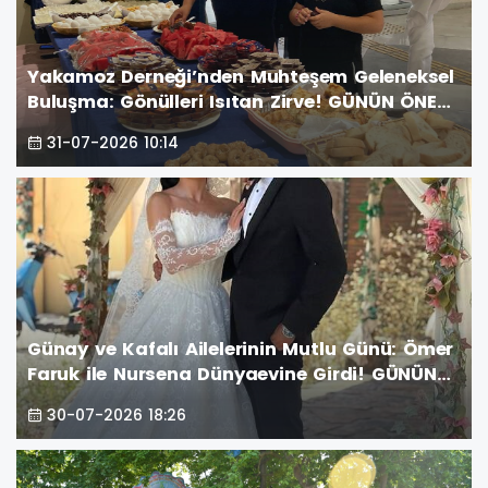
Yakamoz Derneği’nden Muhteşem Geleneksel
Buluşma: Gönülleri Isıtan Zirve! GÜNÜN ÖNE
ÇIKAN FOTOĞRAF KARELERİ
31-07-2026 10:14
Günay ve Kafalı Ailelerinin Mutlu Günü: Ömer
Faruk ile Nursena Dünyaevine Girdi! GÜNÜN
ÖNE ÇIKAN FOTOĞRAF KARELERİ
30-07-2026 18:26