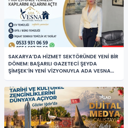
SAKARYA’DA HİZMET SEKTÖRÜNDE YENİ BİR
DÖNEM: BAŞARILI GAZETECİ ŞEYDA
ŞİMŞEK’İN YENİ VİZYONUYLA ADA VESNA
PROFESYONEL TEMİZLİK KAPILARINI AÇTI!