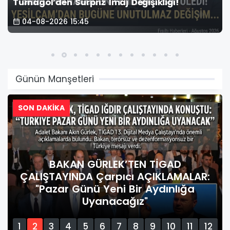
Turnagöl’den Sürpriz İmaj Değişikliği!
04-08-2026 15:45
Günün Manşetleri
SON DAKİKA
’TEN TİGAD
Bakan Gürlek’ten
ıcı AÇIKLAMALAR:
Gazeteciliğine Kritik
 Bir Aydınlığa
Çatı Altında Toplanma
ağız"
Düzenlemeye Ha
1
2
3
4
5
6
7
8
9
10
11
12