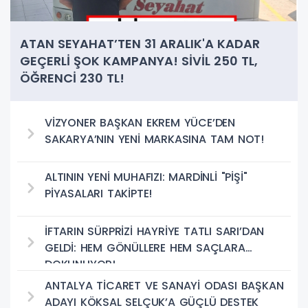
ATAN SEYAHAT’TEN 31 ARALIK'A KADAR
GEÇERLİ ŞOK KAMPANYA! SİVİL 250 TL,
ÖĞRENCİ 230 TL!
VİZYONER BAŞKAN EKREM YÜCE’DEN
SAKARYA’NIN YENİ MARKASINA TAM NOT!
ALTININ YENİ MUHAFIZI: MARDİNLİ "PİŞİ"
PİYASALARI TAKİPTE!
İFTARIN SÜRPRİZİ HAYRİYE TATLI SARI’DAN
GELDİ: HEM GÖNÜLLERE HEM SAÇLARA
DOKUNUYOR!
ANTALYA TİCARET VE SANAYİ ODASI BAŞKAN
ADAYI KÖKSAL SELÇUK’A GÜÇLÜ DESTEK