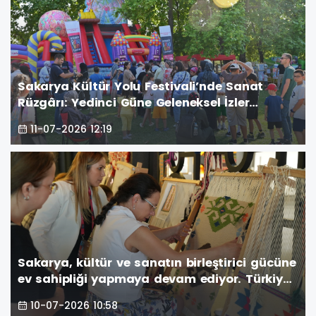
Sakarya Kültür Yolu Festivali’nde Sanat
Rüzgârı: Yedinci Güne Geleneksel İzler
Damga Vurdu
11-07-2026 12:19
Sakarya, kültür ve sanatın birleştirici gücüne
ev sahipliği yapmaya devam ediyor. Türkiye
Kültür Yolu Festivali kapsamında düzenlenen
10-07-2026 10:58
etkinlikler, altıncı gününde de şehri renkli bir