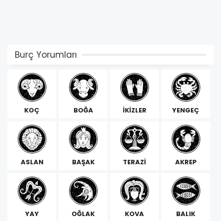
Burç Yorumları
KOÇ
BOĞA
İKİZLER
YENGEÇ
ASLAN
BAŞAK
TERAZİ
AKREP
YAY
OĞLAK
KOVA
BALIK