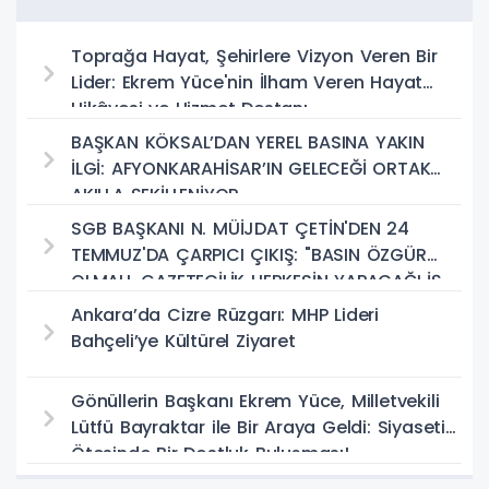
Toprağa Hayat, Şehirlere Vizyon Veren Bir
Lider: Ekrem Yüce'nin İlham Veren Hayat
Hikâyesi ve Hizmet Destanı
BAŞKAN KÖKSAL’DAN YEREL BASINA YAKIN
İLGİ: AFYONKARAHİSAR’IN GELECEĞİ ORTAK
AKILLA ŞEKİLLENİYOR
SGB BAŞKANI N. MÜİJDAT ÇETİN'DEN 24
TEMMUZ'DA ÇARPICI ÇIKIŞ: "BASIN ÖZGÜR
OLMALI, GAZETECİLİK HERKESİN YAPACAĞI İŞ
DEĞİL!"
Ankara’da Cizre Rüzgarı: MHP Lideri
Bahçeli’ye Kültürel Ziyaret
Gönüllerin Başkanı Ekrem Yüce, Milletvekili
Lütfü Bayraktar ile Bir Araya Geldi: Siyasetin
Ötesinde Bir Dostluk Buluşması!