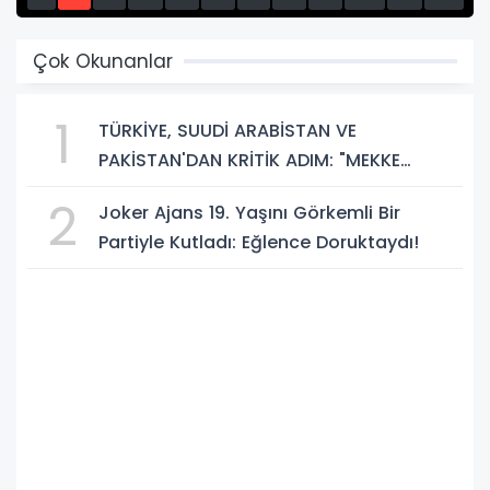
13
14
15
Çok Okunanlar
1
TÜRKİYE, SUUDİ ARABİSTAN VE
PAKİSTAN'DAN KRİTİK ADIM: "MEKKE
ORTAK SAVUNMA ANLAŞMASI" İMZALANDI!
2
Joker Ajans 19. Yaşını Görkemli Bir
Partiyle Kutladı: Eğlence Doruktaydı!