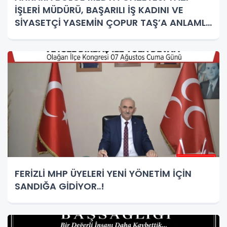
İŞLERİ MÜDÜRÜ, BAŞARILI İŞ KADINI VE
SİYASETÇİ YASEMİN ÇOPUR TAŞ’A ANLAMLI
PLAKET!
FERİZLİ MHP ÜYELERİ YENİ YÖNETİM İÇİN
SANDIĞA GİDİYOR..!