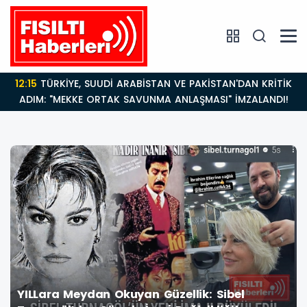
14:21
BAKAN GÜRLEK’TEN TİGAD ÇALIŞTAYINDA Çarpıcı
AÇIKLAMALAR: "Pazar Günü Yeni Bir Aydınlığa
Uyanacağız"
YILLara Meydan Okuyan Güzellik: Sibel