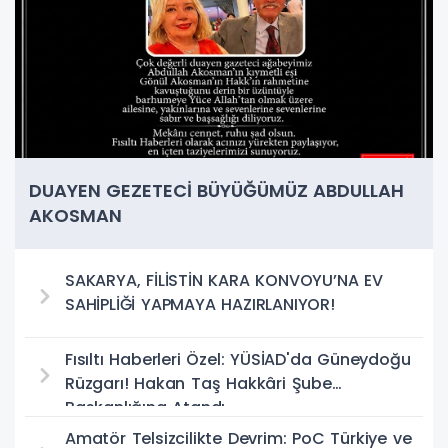
DUAYEN GEZETECİ BÜYÜĞÜMÜZ ABDULLAH
AKOSMAN
SAKARYA, FİLİSTİN KARA KONVOYU’NA EV
SAHİPLİĞİ YAPMAYA HAZIRLANIYOR!
Fısıltı Haberleri Özel: YÜSİAD'da Güneydoğu
Rüzgarı! Hakan Taş Hakkâri Şube
Başkanlığına Atandı
Amatör Telsizcilikte Devrim: PoC Türkiye ve