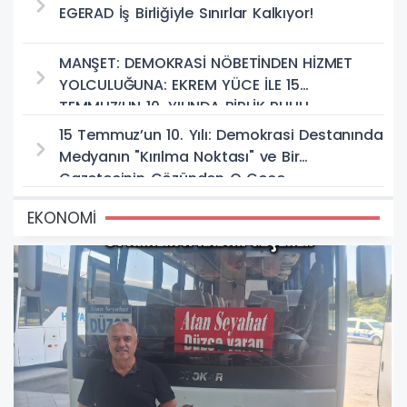
EGERAD İş Birliğiyle Sınırlar Kalkıyor!
MANŞET: DEMOKRASİ NÖBETİNDEN HİZMET
YOLCULUĞUNA: EKREM YÜCE İLE 15
TEMMUZ’UN 10. YILINDA BİRLİK RUHU
15 Temmuz’un 10. Yılı: Demokrasi Destanında
Medyanın "Kırılma Noktası" ve Bir
Gazetecinin Gözünden O Gece
EKONOMİ