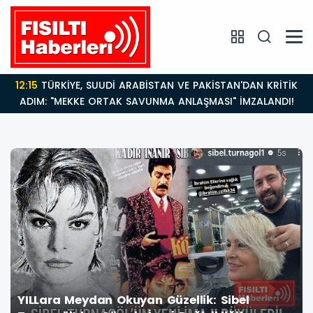
14:21
BAKAN GÜRLEK’TEN TİGAD ÇALIŞTAYINDA Çarpıcı
AÇIKLAMALAR: "Pazar Günü Yeni Bir Aydınlığa
Uyanacağız"
YILLara Meydan Okuyan Güzellik: Sibel