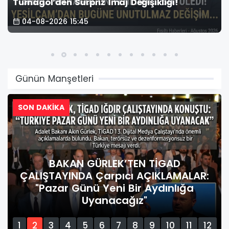
Turnagöl’den Sürpriz İmaj Değişikliği!
04-08-2026 15:45
Günün Manşetleri
SON DAKİKA
BAKAN GÜRLEK’TEN TİGAD
ÇALIŞTAYINDA Çarpıcı AÇIKLAMALAR:
"Pazar Günü Yeni Bir Aydınlığa
Uyanacağız"
1
2
3
4
5
6
7
8
9
10
11
12