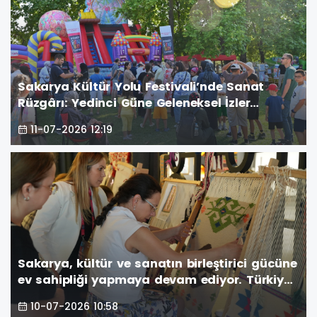
Sakarya Kültür Yolu Festivali’nde Sanat
Rüzgârı: Yedinci Güne Geleneksel İzler
Damga Vurdu
11-07-2026 12:19
Sakarya, kültür ve sanatın birleştirici gücüne
ev sahipliği yapmaya devam ediyor. Türkiye
Kültür Yolu Festivali kapsamında düzenlenen
10-07-2026 10:58
etkinlikler, altıncı gününde de şehri renkli bir