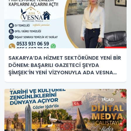
SAKARYA’DA HİZMET SEKTÖRÜNDE YENİ BİR
DÖNEM: BAŞARILI GAZETECİ ŞEYDA
ŞİMŞEK’İN YENİ VİZYONUYLA ADA VESNA
PROFESYONEL TEMİZLİK KAPILARINI AÇTI!