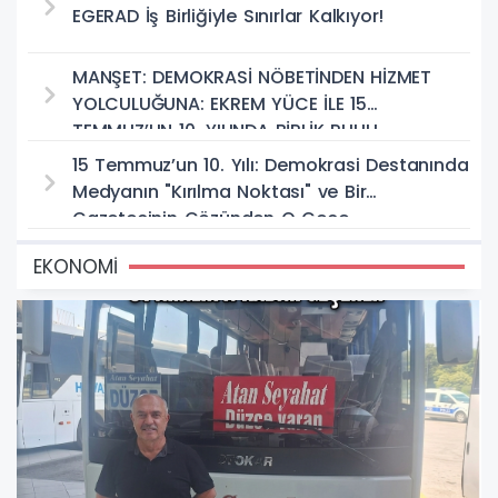
EGERAD İş Birliğiyle Sınırlar Kalkıyor!
MANŞET: DEMOKRASİ NÖBETİNDEN HİZMET
YOLCULUĞUNA: EKREM YÜCE İLE 15
TEMMUZ’UN 10. YILINDA BİRLİK RUHU
15 Temmuz’un 10. Yılı: Demokrasi Destanında
Medyanın "Kırılma Noktası" ve Bir
Gazetecinin Gözünden O Gece
EKONOMİ