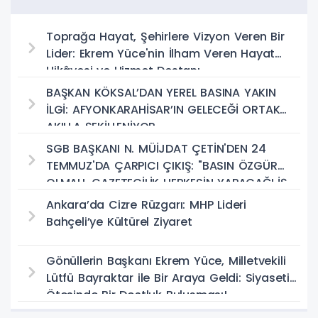
Toprağa Hayat, Şehirlere Vizyon Veren Bir
Lider: Ekrem Yüce'nin İlham Veren Hayat
Hikâyesi ve Hizmet Destanı
BAŞKAN KÖKSAL’DAN YEREL BASINA YAKIN
İLGİ: AFYONKARAHİSAR’IN GELECEĞİ ORTAK
AKILLA ŞEKİLLENİYOR
SGB BAŞKANI N. MÜİJDAT ÇETİN'DEN 24
TEMMUZ'DA ÇARPICI ÇIKIŞ: "BASIN ÖZGÜR
OLMALI, GAZETECİLİK HERKESİN YAPACAĞI İŞ
DEĞİL!"
Ankara’da Cizre Rüzgarı: MHP Lideri
Bahçeli’ye Kültürel Ziyaret
Gönüllerin Başkanı Ekrem Yüce, Milletvekili
Lütfü Bayraktar ile Bir Araya Geldi: Siyasetin
Ötesinde Bir Dostluk Buluşması!