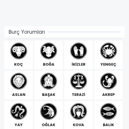
Burç Yorumları
KOÇ
BOĞA
İKİZLER
YENGEÇ
ASLAN
BAŞAK
TERAZİ
AKREP
YAY
OĞLAK
KOVA
BALIK