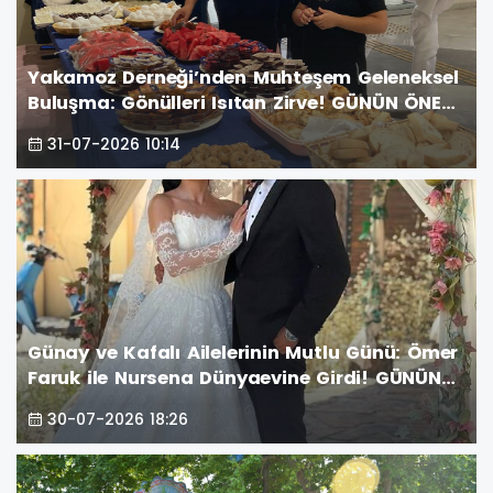
Yakamoz Derneği’nden Muhteşem Geleneksel
Buluşma: Gönülleri Isıtan Zirve! GÜNÜN ÖNE
ÇIKAN FOTOĞRAF KARELERİ
31-07-2026 10:14
Günay ve Kafalı Ailelerinin Mutlu Günü: Ömer
Faruk ile Nursena Dünyaevine Girdi! GÜNÜN
ÖNE ÇIKAN FOTOĞRAF KARELERİ
30-07-2026 18:26