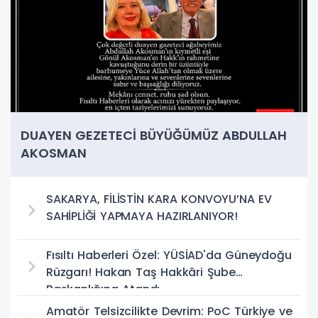
DUAYEN GEZETECİ BÜYÜĞÜMÜZ ABDULLAH
AKOSMAN
SAKARYA, FİLİSTİN KARA KONVOYU’NA EV
SAHİPLİĞİ YAPMAYA HAZIRLANIYOR!
Fısıltı Haberleri Özel: YÜSİAD'da Güneydoğu
Rüzgarı! Hakan Taş Hakkâri Şube
Başkanlığına Atandı
Amatör Telsizcilikte Devrim: PoC Türkiye ve