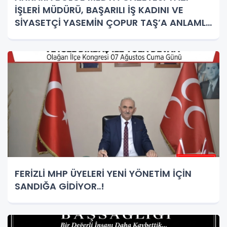
İŞLERİ MÜDÜRÜ, BAŞARILI İŞ KADINI VE
SİYASETÇİ YASEMİN ÇOPUR TAŞ’A ANLAMLI
PLAKET!
FERİZLİ MHP ÜYELERİ YENİ YÖNETİM İÇİN
SANDIĞA GİDİYOR..!