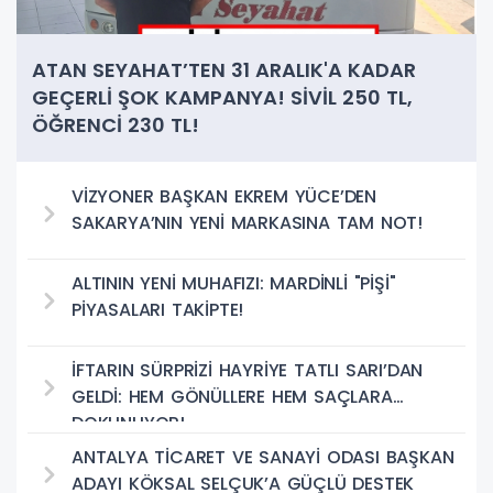
ATAN SEYAHAT’TEN 31 ARALIK'A KADAR
GEÇERLİ ŞOK KAMPANYA! SİVİL 250 TL,
ÖĞRENCİ 230 TL!
VİZYONER BAŞKAN EKREM YÜCE’DEN
SAKARYA’NIN YENİ MARKASINA TAM NOT!
ALTININ YENİ MUHAFIZI: MARDİNLİ "PİŞİ"
PİYASALARI TAKİPTE!
İFTARIN SÜRPRİZİ HAYRİYE TATLI SARI’DAN
GELDİ: HEM GÖNÜLLERE HEM SAÇLARA
DOKUNUYOR!
ANTALYA TİCARET VE SANAYİ ODASI BAŞKAN
ADAYI KÖKSAL SELÇUK’A GÜÇLÜ DESTEK