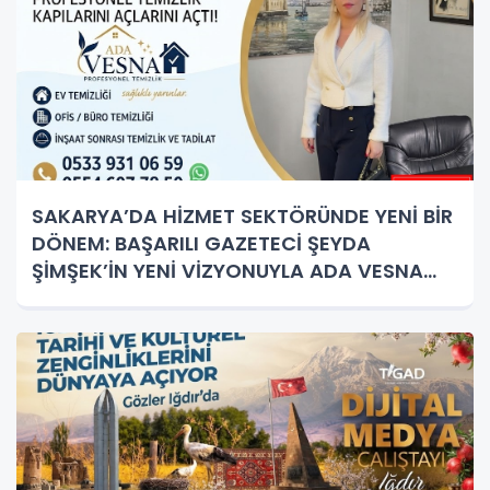
SAKARYA’DA HİZMET SEKTÖRÜNDE YENİ BİR
DÖNEM: BAŞARILI GAZETECİ ŞEYDA
ŞİMŞEK’İN YENİ VİZYONUYLA ADA VESNA
PROFESYONEL TEMİZLİK KAPILARINI AÇTI!