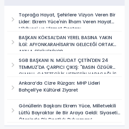
Toprağa Hayat, Şehirlere Vizyon Veren Bir
Lider: Ekrem Yüce'nin İlham Veren Hayat
Hikâyesi ve Hizmet Destanı
BAŞKAN KÖKSAL’DAN YEREL BASINA YAKIN
İLGİ: AFYONKARAHİSAR’IN GELECEĞİ ORTAK
AKILLA ŞEKİLLENİYOR
SGB BAŞKANI N. MÜİJDAT ÇETİN'DEN 24
TEMMUZ'DA ÇARPICI ÇIKIŞ: "BASIN ÖZGÜR
OLMALI, GAZETECİLİK HERKESİN YAPACAĞI İŞ
DEĞİL!"
Ankara’da Cizre Rüzgarı: MHP Lideri
Bahçeli’ye Kültürel Ziyaret
Gönüllerin Başkanı Ekrem Yüce, Milletvekili
Lütfü Bayraktar ile Bir Araya Geldi: Siyasetin
Ötesinde Bir Dostluk Buluşması!