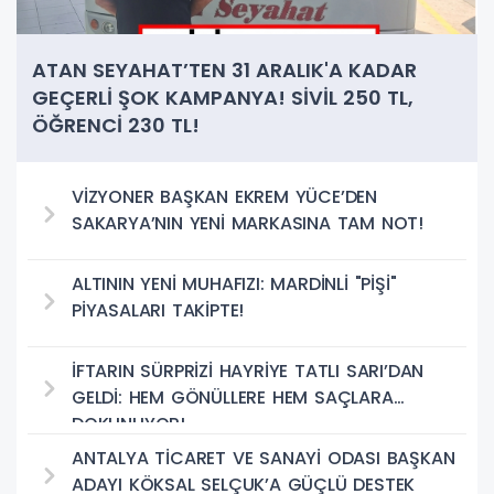
ATAN SEYAHAT’TEN 31 ARALIK'A KADAR
GEÇERLİ ŞOK KAMPANYA! SİVİL 250 TL,
ÖĞRENCİ 230 TL!
VİZYONER BAŞKAN EKREM YÜCE’DEN
SAKARYA’NIN YENİ MARKASINA TAM NOT!
ALTININ YENİ MUHAFIZI: MARDİNLİ "PİŞİ"
PİYASALARI TAKİPTE!
İFTARIN SÜRPRİZİ HAYRİYE TATLI SARI’DAN
GELDİ: HEM GÖNÜLLERE HEM SAÇLARA
DOKUNUYOR!
ANTALYA TİCARET VE SANAYİ ODASI BAŞKAN
ADAYI KÖKSAL SELÇUK’A GÜÇLÜ DESTEK