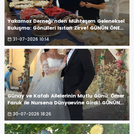
Yakamoz Derneği’nden Muhteşem Geleneksel
Buluşma: Gönülleri Isıtan Zirve! GÜNÜN ÖNE
ÇIKAN FOTOĞRAF KARELERİ
31-07-2026 10:14
Günay ve Kafalı Ailelerinin Mutlu Günü: Ömer
Faruk ile Nursena Dünyaevine Girdi! GÜNÜN
ÖNE ÇIKAN FOTOĞRAF KARELERİ
30-07-2026 18:26