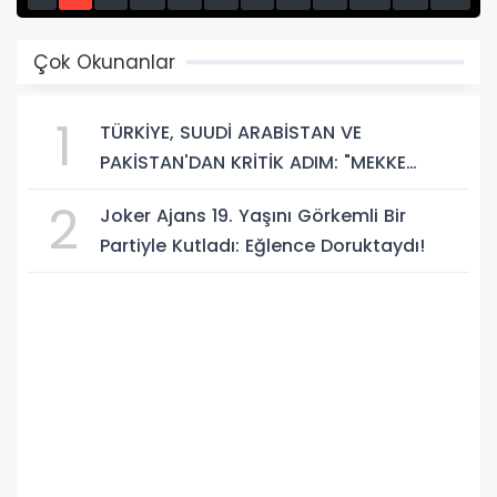
13
14
15
Çok Okunanlar
1
TÜRKİYE, SUUDİ ARABİSTAN VE
PAKİSTAN'DAN KRİTİK ADIM: "MEKKE
ORTAK SAVUNMA ANLAŞMASI" İMZALANDI!
2
Joker Ajans 19. Yaşını Görkemli Bir
Partiyle Kutladı: Eğlence Doruktaydı!