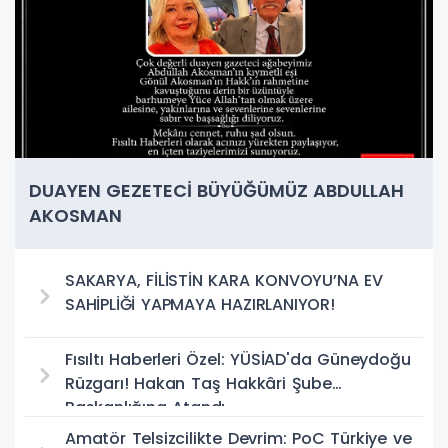
DUAYEN GEZETECİ BÜYÜĞÜMÜZ ABDULLAH
AKOSMAN
SAKARYA, FİLİSTİN KARA KONVOYU’NA EV
SAHİPLİĞİ YAPMAYA HAZIRLANIYOR!
Fısıltı Haberleri Özel: YÜSİAD'da Güneydoğu
Rüzgarı! Hakan Taş Hakkâri Şube
Başkanlığına Atandı
Amatör Telsizcilikte Devrim: PoC Türkiye ve