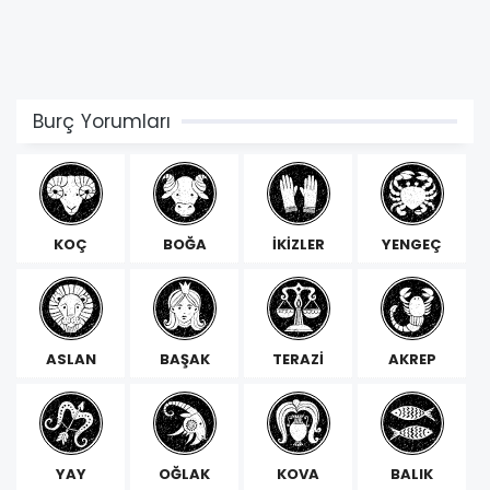
Burç Yorumları
KOÇ
BOĞA
İKİZLER
YENGEÇ
ASLAN
BAŞAK
TERAZİ
AKREP
YAY
OĞLAK
KOVA
BALIK