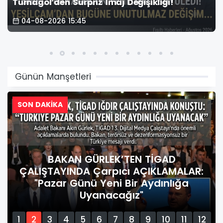
Turnagöl’den Sürpriz İmaj Değişikliği!
04-08-2026 15:45
Günün Manşetleri
SON DAKİKA
BAKAN GÜRLEK’TEN TİGAD
ÇALIŞTAYINDA Çarpıcı AÇIKLAMALAR:
"Pazar Günü Yeni Bir Aydınlığa
Uyanacağız"
1
2
3
4
5
6
7
8
9
10
11
12