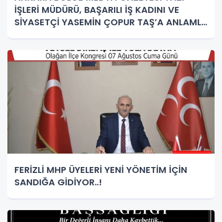
İŞLERİ MÜDÜRÜ, BAŞARILI İŞ KADINI VE
SİYASETÇİ YASEMİN ÇOPUR TAŞ’A ANLAMLI
PLAKET!
FERİZLİ MHP ÜYELERİ YENİ YÖNETİM İÇİN
SANDIĞA GİDİYOR..!