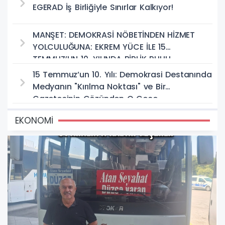
EGERAD İş Birliğiyle Sınırlar Kalkıyor!
MANŞET: DEMOKRASİ NÖBETİNDEN HİZMET
YOLCULUĞUNA: EKREM YÜCE İLE 15
TEMMUZ’UN 10. YILINDA BİRLİK RUHU
15 Temmuz’un 10. Yılı: Demokrasi Destanında
Medyanın "Kırılma Noktası" ve Bir
Gazetecinin Gözünden O Gece
EKONOMİ