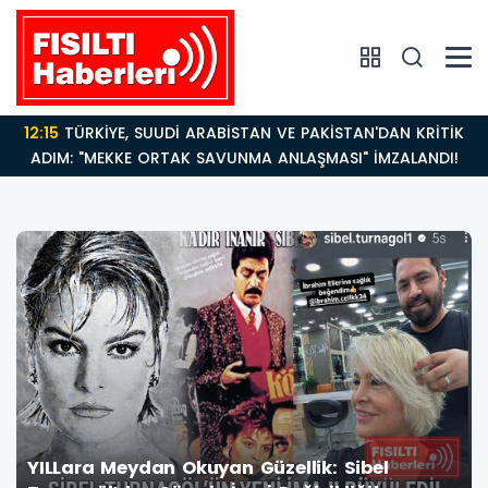
14:21
BAKAN GÜRLEK’TEN TİGAD ÇALIŞTAYINDA Çarpıcı
AÇIKLAMALAR: "Pazar Günü Yeni Bir Aydınlığa
Uyanacağız"
YILLara Meydan Okuyan Güzellik: Sibel