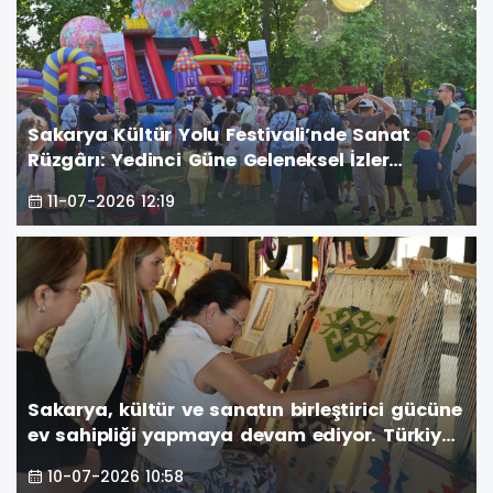
Sakarya Kültür Yolu Festivali’nde Sanat
Rüzgârı: Yedinci Güne Geleneksel İzler
Damga Vurdu
11-07-2026 12:19
Sakarya, kültür ve sanatın birleştirici gücüne
ev sahipliği yapmaya devam ediyor. Türkiye
Kültür Yolu Festivali kapsamında düzenlenen
10-07-2026 10:58
etkinlikler, altıncı gününde de şehri renkli bir