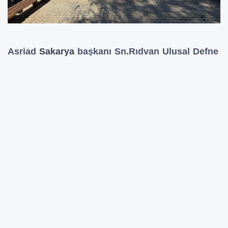
Asriad
Sakarya
başkanı Sn.Rıdvan Ulusal Defne
ağacına dikkat çekerek yapmış olduğu
konuşmasında;
Defne ağacı Her mevsim yeşil kalmasıyla özel bir
ağaçtır.
Türkiye Cumhuriyeti devletimizin 101 yılına ithafen
dikmiş olduğumuz bu fidanlarda
Ülkemizin ilelebet payidar ve kudretli kalmasının
hayalleri ve temennileri var.
Gençlerimizin ve çocuklarımızın gelecekten
beklentileri, hayalleri ve temennileri var.