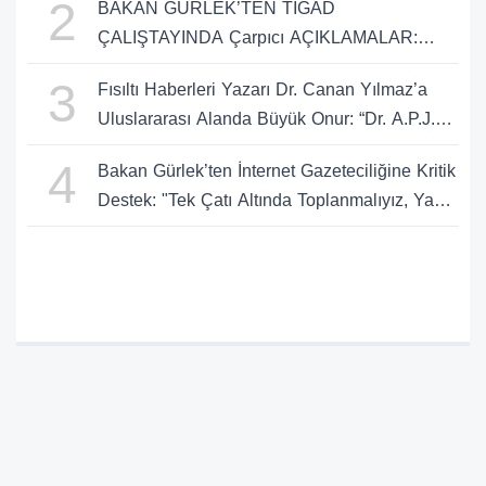
2
BAKAN GÜRLEK’TEN TİGAD
ÇALIŞTAYINDA Çarpıcı AÇIKLAMALAR:
"Pazar Günü Yeni Bir Aydınlığa Uyanacağız"
3
Fısıltı Haberleri Yazarı Dr. Canan Yılmaz’a
Uluslararası Alanda Büyük Onur: “Dr. A.P.J.
Abdul Kalam İlham Ödülü 2026”
4
Bakan Gürlek’ten İnternet Gazeteciliğine Kritik
Destek: "Tek Çatı Altında Toplanmalıyız, Yasal
Düzenlemeye Hazırız"