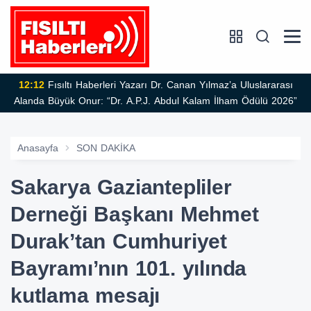
12:12
Fısıltı Haberleri Yazarı Dr. Canan Yılmaz’a Uluslararası
Alanda Büyük Onur: “Dr. A.P.J. Abdul Kalam İlham Ödülü 2026”
Anasayfa
SON DAKİKA
Sakarya Gaziantepliler
Derneği Başkanı Mehmet
Durak’tan Cumhuriyet
Bayramı’nın 101. yılında
kutlama mesajı