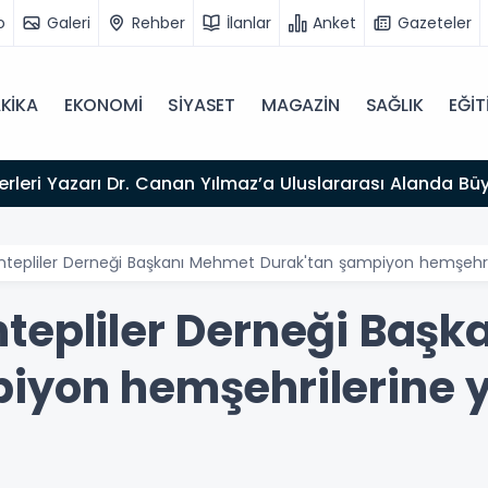
o
Galeri
Rehber
İlanlar
Anket
Gazeteler
KİKA
EKONOMİ
SİYASET
MAGAZİN
SAĞLIK
EĞİT
026”
ntepliler Derneği Başkanı Mehmet Durak'tan şampiyon hemşehri
tepliler Derneği Baş
iyon hemşehrilerine 