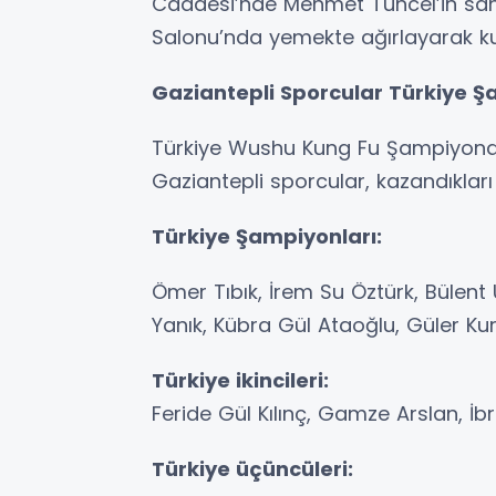
Caddesi’nde Mehmet Tuncel’in sah
Salonu’nda yemekte ağırlayarak ku
Gaziantepli Sporcular Türkiye Ş
Türkiye Wushu Kung Fu Şampiyona
Gaziantepli sporcular, kazandıkları
Türkiye Şampiyonları:
Ömer Tıbık, İrem Su Öztürk, Bülen
Yanık, Kübra Gül Ataoğlu, Güler Kur
Türkiye ikincileri:
Feride Gül Kılınç, Gamze Arslan, İbr
Türkiye üçüncüleri: