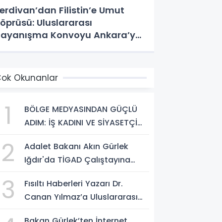
erdivan’dan Filistin’e Umut
öprüsü: Uluslararası
ayanışma Konvoyu Ankara’ya
ğurlandı
ok Okunanlar
1
BÖLGE MEDYASINDAN GÜÇLÜ
ADIM: İŞ KADINI VE SİYASETÇİ
YASEMİN ÇOPUR TAŞ,
2
Adalet Bakanı Akın Gürlek
TÜMORSİAD KADIN KOLLARINDA!
Iğdır'da TİGAD Çalıştayına
Katıldı: Terörsüz Türkiye ve
3
Fısıltı Haberleri Yazarı Dr.
Sosyal Medya Düzenlemesi
Canan Yılmaz’a Uluslararası
Mesajı
Alanda Büyük Onur: “Dr. A.P.J.
Bakan Gürlek’ten İnternet