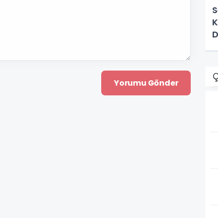
S
K
D
U
Ç