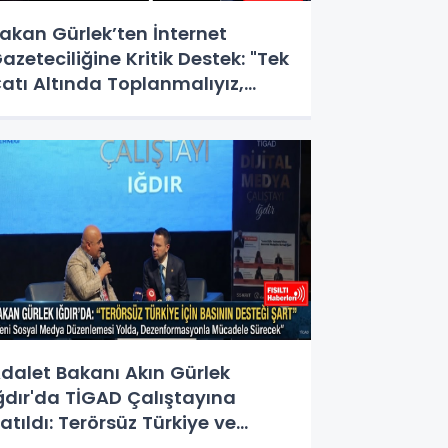
akan Gürlek’ten İnternet
azeteciliğine Kritik Destek: "Tek
atı Altında Toplanmalıyız,
asal Düzenlemeye Hazırız"
dalet Bakanı Akın Gürlek
ğdır'da TİGAD Çalıştayına
atıldı: Terörsüz Türkiye ve
osyal Medya Düzenlemesi