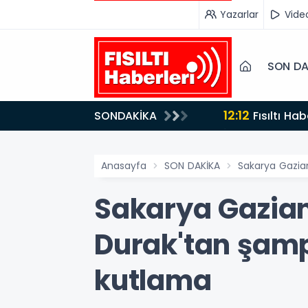
Yazarlar
Vide
SON DA
12:12
SONDAKİKA
Fısıltı Haberleri Yazarı Dr. Canan Yılmaz’a Uluslararası Alanda Büyük Onur: “Dr. A.P.J. Abdul Kalam
İlham Ödülü 2
Anasayfa
SON DAKİKA
Sakarya Gazia
Sakarya Gazian
Durak'tan şamp
kutlama