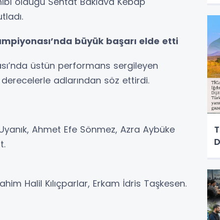
ibi olduğu Sentat Baklava Kebap
M
tladı.
ampiyonası’nda büyük başarı elde etti
sı’nda üstün performans sergileyen
 derecelerle adlarından söz ettirdi.
t Uyanık, Ahmet Efe Sönmez, Azra Aybüke
T
D
t.
ahim Halil Kılıçparlar, Erkam İdris Taşkesen.