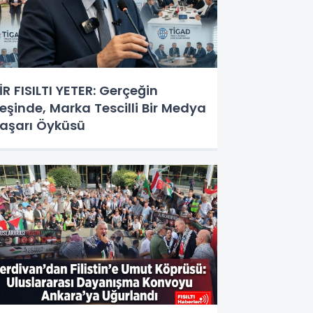
İR FISILTI YETER: Gerçeğin
eşinde, Marka Tescilli Bir Medya
aşarı Öyküsü