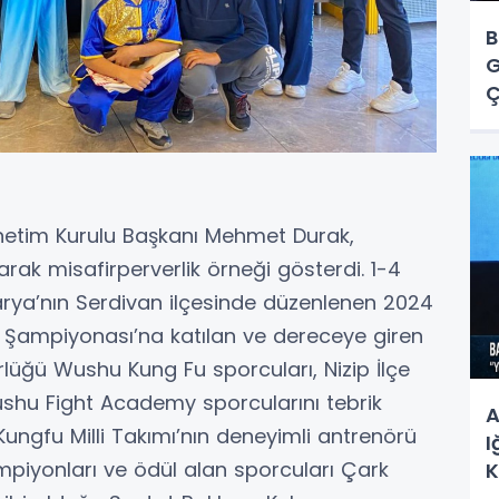
B
G
Ç
Y
netim Kurulu Başkanı Mehmet Durak,
yarak misafirperverlik örneği gösterdi. 1-4
arya’nın Serdivan ilçesinde düzenlenen 2024
 Şampiyonası’na katılan ve dereceye giren
lüğü Wushu Kung Fu sporcuları, Nizip İlçe
ushu Fight Academy sporcularını tebrik
A
ngfu Milli Takımı’nın deneyimli antrenörü
I
piyonları ve ödül alan sporcuları Çark
K
S