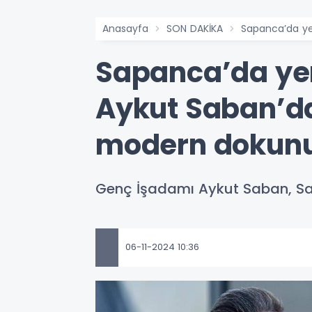
Anasayfa
SON DAKİKA
Sapanca’da ye
Sapanca’da yen
Aykut Saban’d
modern dokun
Genç İşadamı Aykut Saban, Sa
06-11-2024 10:36