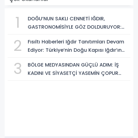
1
DOĞU’NUN SAKLI CENNETİ IĞDIR,
GASTRONOMİSİYLE GÖZ DOLDURUYOR:
KAFKAS VE ANADOLU KÜLTÜRÜNÜN
2
Fısıltı Haberleri Iğdır Tanıtımları Devam
BULUŞMA NOKTASI
Ediyor: Türkiye’nin Doğu Kapısı Iğdır’ın
Saklı Cennetleri Keşfedilmeyi Bekliyor
3
BÖLGE MEDYASINDAN GÜÇLÜ ADIM: İŞ
KADINI VE SİYASETÇİ YASEMİN ÇOPUR
TAŞ, TÜMORSİAD KADIN KOLLARINDA!