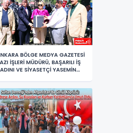
NKARA BÖLGE MEDYA GAZETESİ
AZI İŞLERİ MÜDÜRÜ, BAŞARILI İŞ
ADINI VE SİYASETÇİ YASEMİN
OPUR TAŞ’A ANLAMLI PLAKET!