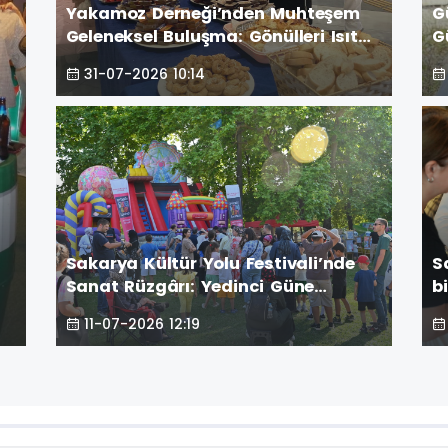
Yakamoz Derneği’nden Muhteşem
G
Geleneksel Buluşma: Gönülleri Isıtan
G
Zirve! GÜNÜN ÖNE ÇIKAN FOTOĞRAF
Dü
31-07-2026 10:14
KARELERİ
Ç
Sakarya Kültür Yolu Festivali’nde
S
Sanat Rüzgârı: Yedinci Güne
b
a
Geleneksel İzler Damga Vurdu
y
11-07-2026 12:19
K
d
g
a