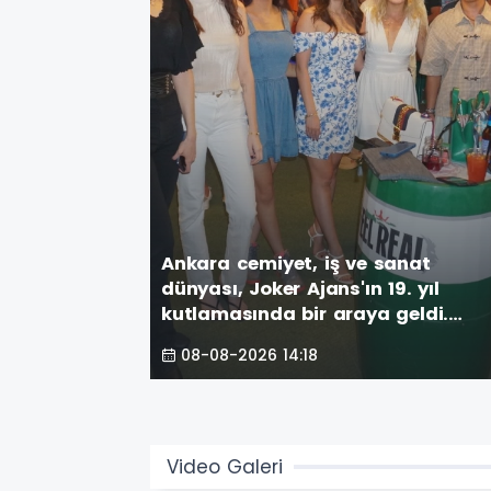
Ankara cemiyet, iş ve sanat
dünyası, Joker Ajans'ın 19. yıl
kutlamasında bir araya geldi.
Vamos Sport Center havuzbaşınd
08-08-2026 14:18
gerçekleşen görkemli parti,
unutulmaz anlar
Video Galeri