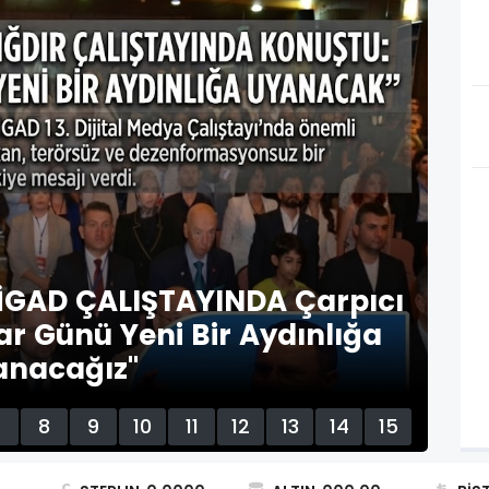
SON
İGAD ÇALIŞTAYINDA Çarpıcı
B
r Günü Yeni Bir Aydınlığa
D
anacağız"
7
8
9
10
11
12
13
14
15