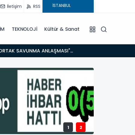
İletişim
RSS
İM
TEKNOLOJİ
Kültür & Sanat
14:21
BAKAN GÜRLEK’TEN TİGAD ÇALIŞTAYINDA Çarpıcı AÇIKLAMALAR: "Pazar Günü Yeni Bir Aydınlığa
Uyanacağız
1
2