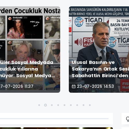
lüler Sosyal Medyada
Ulusal Basının ve
cukluk Yıllarına
Sakarya’nın Ortak Ses
nüyor: Sosyal Medyayı
Sabahattin Birinci’den
llayan "Geçmişten
Temmuz Çağrısı: "Yere
7-07-2026 11:37
23-07-2026 14:53
güne" Akımı!
Medya Güçlüyse Türki
Güçlüdür!"
Ç