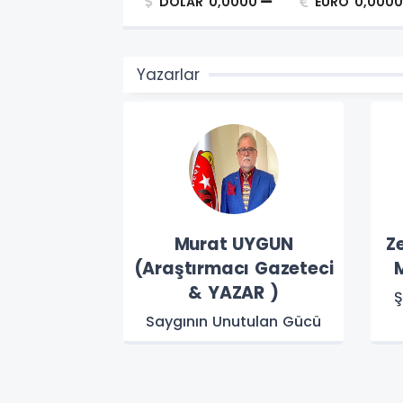
DOLAR
0,0000
EURO
0,0000
Yazarlar
raştırmacı
Murat UYGUN
Z
ar)
(Araştırmacı Gazeteci
M
& YAZAR )
AN HAYALLER
Ş
Saygının Unutulan Gücü