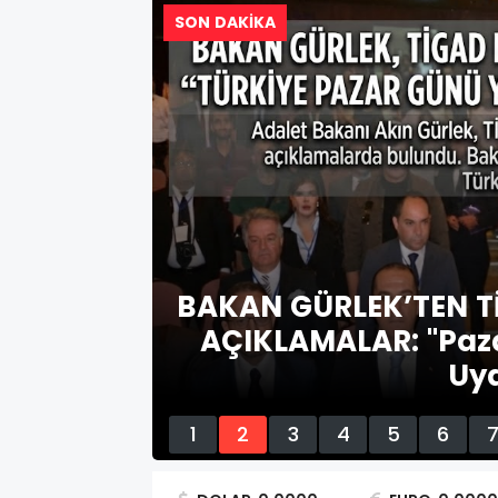
SON DAKİKA
AN'DAN
BAKAN GÜRLEK’TEN T
NMA
AÇIKLAMALAR: "Paza
Uy
1
2
3
4
5
6