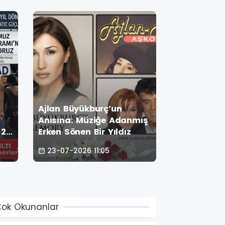
Ajlan Büyükburç’un
AJDA PEKK
i
Anısına: Müziğe Adanmış
ÖNÜNDE SÜ
 24
Erken Sönen Bir Yıldız
PARTİSİ!
l
23-07-2026 11:05
22-07-2026
ye
ok Okunanlar