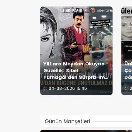
 Yaşını
YILLara Meydan Okuyan
Ün
rtiyle
Güzellik: Sibel
Ço
ce
Turnagöl’den Sürpriz İmaj
Dö
Değişikliği!
Sa
19
04-08-2026 15:45
2
Bu
Günün Manşetleri