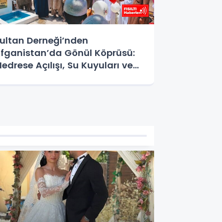
ultan Derneği’nden
fganistan’da Gönül Köprüsü:
edrese Açılışı, Su Kuyuları ve
urban Yardımlarıyla Umut Oldu