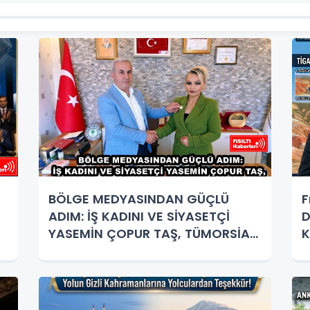
n
BÖLGE MEDYASINDAN GÜÇLÜ
F
ADIM: İŞ KADINI VE SİYASETÇİ
D
YASEMİN ÇOPUR TAŞ, TÜMORSİAD
K
KADIN KOLLARINDA!
K