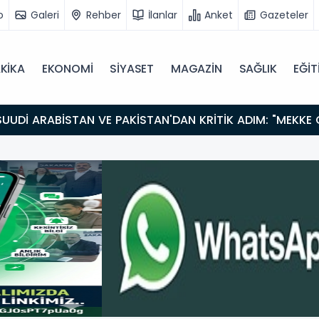
o
Galeri
Rehber
İlanlar
Anket
Gazeteler
KİKA
EKONOMİ
SİYASET
MAGAZİN
SAĞLIK
EĞİT