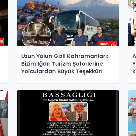
Uzun Yolun Gizli Kahramanları:
A
Bizim Iğdır Turizm Şoförlerine
Y
Yolculardan Büyük Teşekkür!
K
Ç