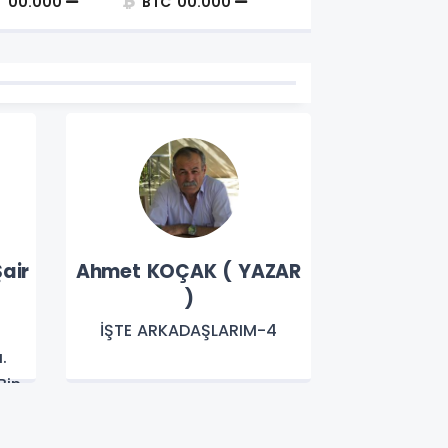
T
00.000
BTC
00.000
air
Ahmet KOÇAK ( YAZAR
Prof. Dr.
)
Yıl
İŞTE ARKADAŞLARIM-4
BEYAZ T
.
K
Bin