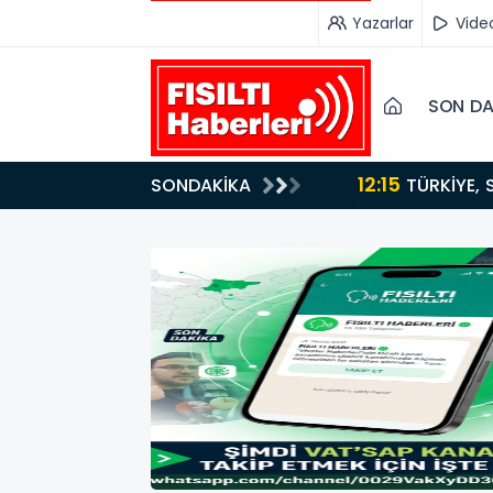
Yazarlar
Vide
SON DA
12:15
SONDAKİKA
ydı!
TÜRKİYE, SUUDİ ARABİSTAN VE PAKİSTAN'DAN KRİTİK ADIM: "MEKKE ORTAK SAVUNMA ANLAŞMASI"
İMZALANDI!