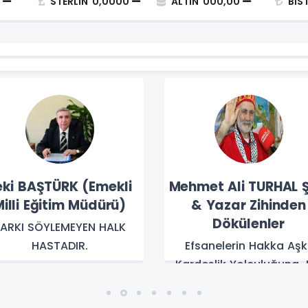
STERLIN
0,0000
ALTIN
000,00
BİS
eki BAŞTÜRK (Emekli
Mehmet Ali TURHAL Ş
illi Eğitim Müdürü)
& Yazar Zihinden
Dökülenler
ARKI SÖYLEMEYEN HALK
HASTADIR.
Efsanelerin Hakka Aşkı
Kardeşlik Yolculuğuna 
Selam Olsun