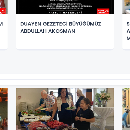
İM
DUAYEN GEZETECİ BÜYÜĞÜMÜZ
S
ABDULLAH AKOSMAN
A
M
K