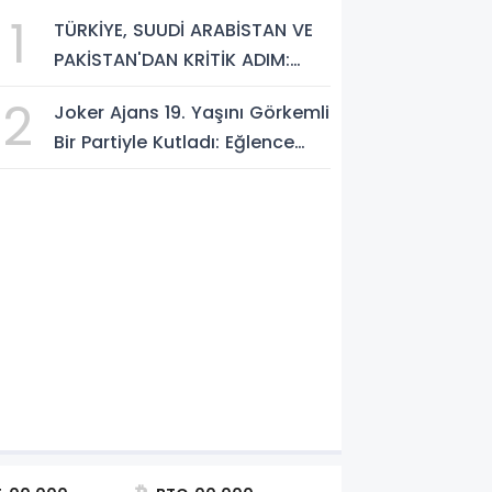
1
 DAKİKA
TÜRKİYE, SUUDİ ARABİSTAN VE
PAKİSTAN'DAN KRİTİK ADIM:
"MEKKE ORTAK SAVUNMA
2
Joker Ajans 19. Yaşını Görkemli
ANLAŞMASI" İMZALANDI!
Bir Partiyle Kutladı: Eğlence
Doruktaydı!
akan Gürlek’ten İnternet Gazeteci
estek: "Tek Çatı Altında Toplanma
Düzenlemeye Hazırız"