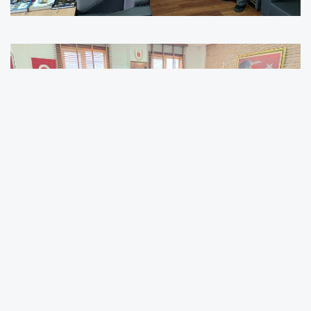
Ziyarette, dernek başkanı Gazi Erol Demir ve
gazilerle bir araya gelen heyet, derneğin