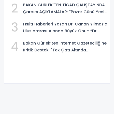
2
BAKAN GÜRLEK’TEN TİGAD ÇALIŞTAYINDA
Çarpıcı AÇIKLAMALAR: "Pazar Günü Yeni
Bir Aydınlığa Uyanacağız"
3
Fısıltı Haberleri Yazarı Dr. Canan Yılmaz’a
Uluslararası Alanda Büyük Onur: “Dr.
A.P.J. Abdul Kalam İlham Ödülü 2026”
4
Bakan Gürlek’ten İnternet Gazeteciliğine
Kritik Destek: "Tek Çatı Altında
Toplanmalıyız, Yasal Düzenlemeye
Hazırız"