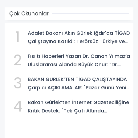
Çok Okunanlar
1
Adalet Bakanı Akın Gürlek Iğdır'da TİGAD
Çalıştayına Katıldı: Terörsüz Türkiye ve
Sosyal Medya Düzenlemesi Mesajı
2
Fısıltı Haberleri Yazarı Dr. Canan Yılmaz’a
Uluslararası Alanda Büyük Onur: “Dr.
A.P.J. Abdul Kalam İlham Ödülü 2026”
3
BAKAN GÜRLEK’TEN TİGAD ÇALIŞTAYINDA
Çarpıcı AÇIKLAMALAR: "Pazar Günü Yeni
Bir Aydınlığa Uyanacağız"
4
Bakan Gürlek’ten İnternet Gazeteciliğine
Kritik Destek: "Tek Çatı Altında
Toplanmalıyız, Yasal Düzenlemeye
Hazırız"