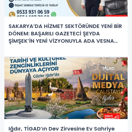
SAKARYA’DA HİZMET SEKTÖRÜNDE YENİ BİR
DÖNEM: BAŞARILI GAZETECİ ŞEYDA
ŞİMŞEK’İN YENİ VİZYONUYLA ADA VESNA
PROFESYONEL TEMİZLİK KAPILARINI AÇTI!
Iğdır, TİGAD’ın Dev Zirvesine Ev Sahriye