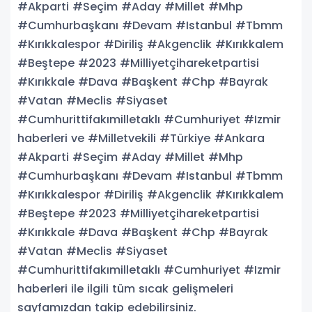
#Akparti #Seçim #Aday #Millet #Mhp
#Cumhurbaşkanı #Devam #Istanbul #Tbmm
#Kırıkkalespor #Diriliş #Akgenclik #Kırıkkalem
#Beştepe #2023 #Milliyetçihareketpartisi
#Kırıkkale #Dava #Başkent #Chp #Bayrak
#Vatan #Meclis #Siyaset
#Cumhurittifakımilletaklı #Cumhuriyet #Izmir
haberleri ve #Milletvekili #Türkiye #Ankara
#Akparti #Seçim #Aday #Millet #Mhp
#Cumhurbaşkanı #Devam #Istanbul #Tbmm
#Kırıkkalespor #Diriliş #Akgenclik #Kırıkkalem
#Beştepe #2023 #Milliyetçihareketpartisi
#Kırıkkale #Dava #Başkent #Chp #Bayrak
#Vatan #Meclis #Siyaset
#Cumhurittifakımilletaklı #Cumhuriyet #Izmir
haberleri ile ilgili tüm sıcak gelişmeleri
sayfamızdan takip edebilirsiniz.