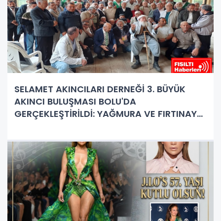
SELAMET AKINCILARI DERNEĞİ 3. BÜYÜK
AKINCI BULUŞMASI BOLU'DA
GERÇEKLEŞTİRİLDİ: YAĞMURA VE FIRTINAYA
RAĞMEN DEV BULUŞMA!