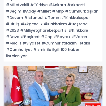
#Milletvekili #Türkiye #Ankara #Akparti
#Seçim #Aday #Millet #Mhp #Cumhurbaşkanı
#Devam #Istanbul #Tbmm #Kırıkkalespor
#Diriliş #Akgenclik #Kırıkkalem #Beştepe
#2023 #Milliyetçihareketpartisi #Kırıkkale
#Dava #Başkent #Chp #Bayrak #Vatan
#Meclis #Siyaset #Cumhurittifakımilletaklı
#Cumhuriyet #Izmir ile ilgili 100 haber
listeleniyor.