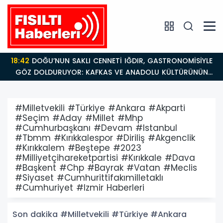
18:26
Fısıltı Haberleri Iğdır Tanıtımları Devam Ediyor:
Türkiye’nin Doğu Kapısı Iğdır’ın Saklı Cennetleri
Keşfedilmeyi Bekliyor
#Milletvekili #Türkiye #Ankara #Akparti
#Seçim #Aday #Millet #Mhp
#Cumhurbaşkanı #Devam #Istanbul
#Tbmm #Kırıkkalespor #Diriliş #Akgenclik
#Kırıkkalem #Beştepe #2023
#Milliyetçihareketpartisi #Kırıkkale #Dava
#Başkent #Chp #Bayrak #Vatan #Meclis
#Siyaset #Cumhurittifakımilletaklı
#Cumhuriyet #Izmir Haberleri
Son dakika #Milletvekili #Türkiye #Ankara