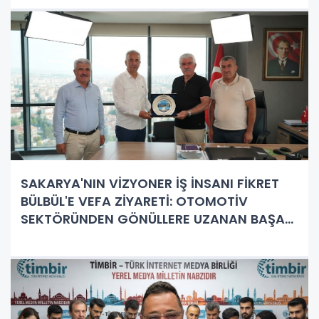
SAKARYA'NIN VİZYONER İŞ İNSANI FİKRET
BÜLBÜL'E VEFA ZİYARETİ: OTOMOTİV
SEKTÖRÜNDEN GÖNÜLLERE UZANAN BAŞARI
HİKAYESİ