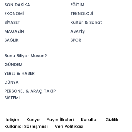
SON DAKİKA
EĞİTİM
EKONOMİ
TEKNOLOJİ
SİYASET
Kültür & Sanat
MAGAZİN
ASAYİŞ
SAĞLIK
SPOR
Bunu Biliyor Musun?
GÜNDEM
YEREL & HABER
DÜNYA
PERSONEL & ARAÇ TAKİP
SİSTEMİ
İletişim
Künye
Yayın İlkeleri
Kurallar
Gizlilik
Kullanıcı Sözleşmesi
Veri Politikası