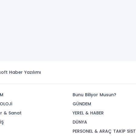
isoft
Haber Yazılımı
İM
Bunu Biliyor Musun?
OLOJİ
GÜNDEM
ür & Sanat
YEREL & HABER
İŞ
DÜNYA
R
PERSONEL & ARAÇ TAKİP SİST