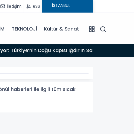
İletişim
RSS
İM
TEKNOLOJİ
Kültür & Sanat
17:47
Tü
ül haberleri ile ilgili tüm sıcak