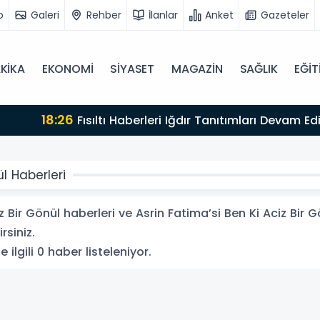
o
Galeri
Rehber
İlanlar
Anket
Gazeteler
KİKA
EKONOMİ
SİYASET
MAGAZİN
SAĞLIK
EĞİT
i Bekliyor
ül Haberleri
Bir Gönül haberleri ve Asrin Fatima’si Ben Ki Aciz Bir Gön
rsiniz.
 ilgili 0 haber listeleniyor.