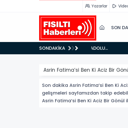
Yazarlar
Vide
SON DA
18:26
SONDAKİKA
Fısıltı Haberleri Iğdır Tanıtımları Devam Ediyor: Türkiye’nin Doğu Kapısı Iğdır’ın Saklı Cennetleri
Keşfedilmey
Asrin Fatima’si Ben Ki Aciz Bir Gön
Son dakika Asrin Fatima’si Ben Ki Aciz 
gelişmeleri sayfamızdan takip edebili
Asrin Fatima’si Ben Ki Aciz Bir Gönül ile