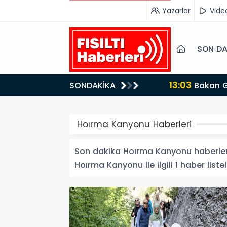
Yazarlar
Vide
SON DA
13:03
SONDAKİKA
Bakan Gürlek’ten İnternet Gazeteciliğine Kritik Destek: "Tek Çatı Altında Toplanmalıyız, Yasal
Düzenlemeye Ha
Hoırma Kanyonu Haberleri
Son dakika Hoırma Kanyonu haberleri v
Hoırma Kanyonu ile ilgili 1 haber liste