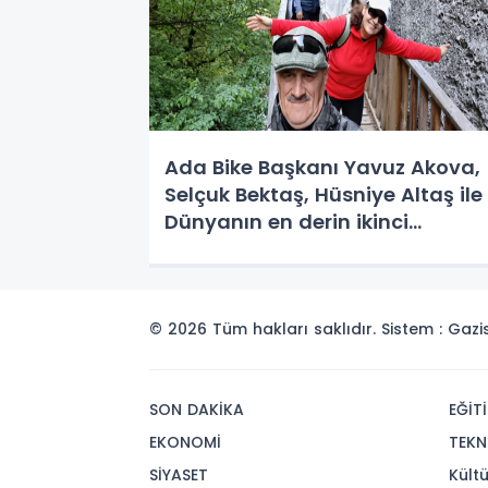
Ada Bike Başkanı Yavuz Akova,
Selçuk Bektaş, Hüsniye Altaş ile
Dünyanın en derin ikinci
kanyonu: "Valla Kanyonu" Gezd
© 2026 Tüm hakları saklıdır. Sistem : Gaz
SON DAKİKA
EĞİT
EKONOMİ
TEKN
SİYASET
Kült