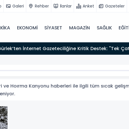
o
Galeri
Rehber
İlanlar
Anket
Gazeteler
KİKA
EKONOMİ
SİYASET
MAGAZİN
SAĞLIK
EĞİT
zırız"
e Hoırma Kanyonu haberleri ile ilgili tüm sıcak gelişme
leniyor.