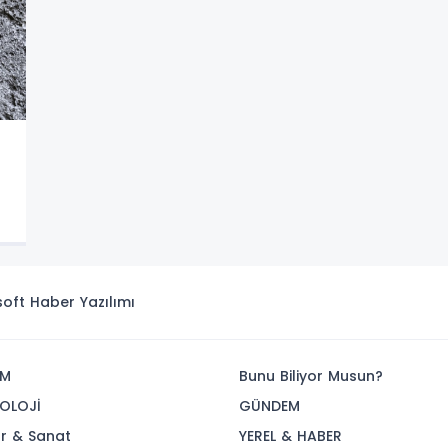
i
isoft
Haber Yazılımı
İM
Bunu Biliyor Musun?
OLOJİ
GÜNDEM
ür & Sanat
YEREL & HABER