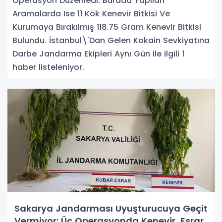
Operasyon Düzenledi. Burada Yapılan
Aramalarda Ise 11 Kök Kenevir Bitkisi Ve
Kurumaya Bırakılmış 118.75 Gram Kenevir Bitkisi
Bulundu. İstanbul\'Dan Gelen Kokain Sevkiyatına
Darbe Jandarma Ekipleri Aynı Gün ile ilgili 1
haber listeleniyor.
Sakarya Jandarması Uyuşturucuya Geçit
Vermiyor: Üç Operasyonda Kenevir, Esrar,