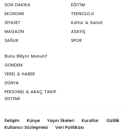
SON DAKİKA
EĞİTİM
EKONOMİ
TEKNOLOJİ
SİYASET
Kültür & Sanat
MAGAZİN
ASAYİŞ
SAĞLIK
SPOR
Bunu Biliyor Musun?
GÜNDEM
YEREL & HABER
DÜNYA
PERSONEL & ARAÇ TAKİP
SİSTEMİ
İletişim
Künye
Yayın İlkeleri
Kurallar
Gizlilik
Kullanıcı Sözleşmesi
Veri Politikası