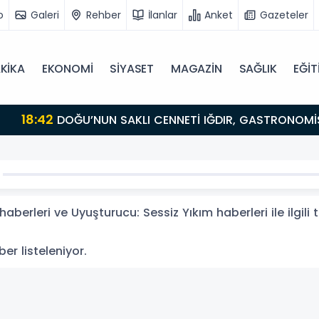
o
Galeri
Rehber
İlanlar
Anket
Gazeteler
KİKA
EKONOMİ
SİYASET
MAGAZİN
SAĞLIK
EĞİT
BULUŞMA NOKTASI
aberleri ve Uyuşturucu: Sessiz Yıkım haberleri ile ilgil
ber listeleniyor.