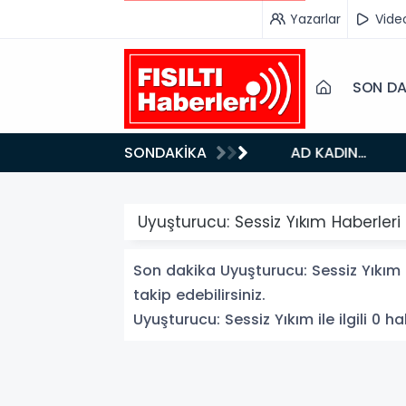
Yazarlar
Vide
SON DA
18:42
SONDAKİKA
DOĞU’NUN SAKLI CENNETİ IĞDIR, GASTRONOMİSİYLE GÖZ DOLDURUYOR: KAFKAS VE ANADOLU
KÜLTÜRÜNÜN 
Uyuşturucu: Sessiz Yıkım Haberleri
Son dakika Uyuşturucu: Sessiz Yıkım h
takip edebilirsiniz.
Uyuşturucu: Sessiz Yıkım ile ilgili 0 ha