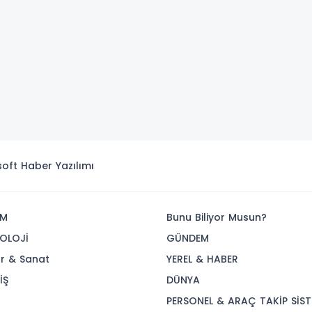
isoft
Haber Yazılımı
İM
Bunu Biliyor Musun?
OLOJİ
GÜNDEM
ür & Sanat
YEREL & HABER
İŞ
DÜNYA
R
PERSONEL & ARAÇ TAKİP SİST