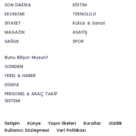
SON DAKİKA
EĞİTİM
EKONOMİ
TEKNOLOJİ
SİYASET
Kültür & Sanat
MAGAZİN
ASAYİŞ
SAĞLIK
SPOR
Bunu Biliyor Musun?
GÜNDEM
YEREL & HABER
DÜNYA
PERSONEL & ARAÇ TAKİP
SİSTEMİ
İletişim
Künye
Yayın İlkeleri
Kurallar
Gizlilik
Kullanıcı Sözleşmesi
Veri Politikası