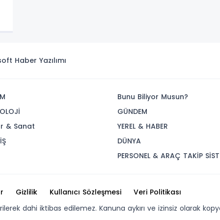
isoft
Haber Yazılımı
İM
Bunu Biliyor Musun?
OLOJİ
GÜNDEM
ür & Sanat
YEREL & HABER
İŞ
DÜNYA
R
PERSONEL & ARAÇ TAKİP SİST
r
Gizlilik
Kullanıcı Sözleşmesi
Veri Politikası
erilerek dahi iktibas edilemez. Kanuna aykırı ve izinsiz olarak 