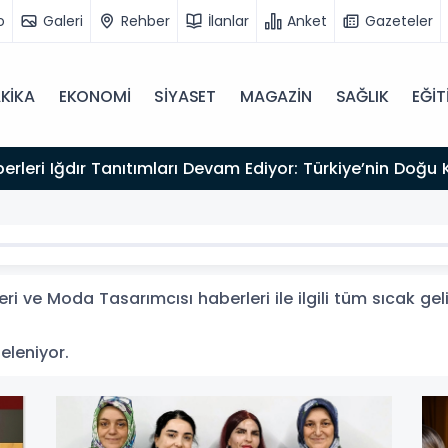
o
Galeri
Rehber
İlanlar
Anket
Gazeteler
KİKA
EKONOMİ
SİYASET
MAGAZİN
SAĞLIK
EĞİT
kliyor
i ve Moda Tasarımcısı haberleri ile ilgili tüm sıcak ge
teleniyor.