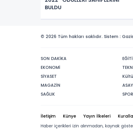
BULDU
© 2026 Tüm hakları saklıdır. Sistem : Gaz
SON DAKİKA
EĞİT
EKONOMİ
TEKN
SİYASET
Kült
MAGAZİN
ASAY
SAĞLIK
SPO
İletişim
Künye
Yayın İlkeleri
Kuralla
Haber içerikleri izin alınmadan, kaynak göst