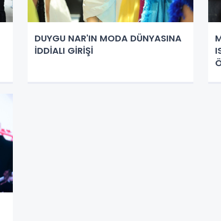
DUYGU NAR'IN MODA DÜNYASINA
M
İDDİALI GİRİŞİ
I
Ö