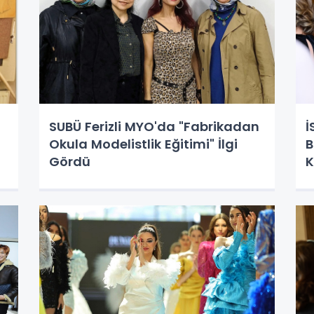
SUBÜ Ferizli MYO'da "Fabrikadan
İ
Okula Modelistlik Eğitimi" İlgi
B
Gördü
K
K