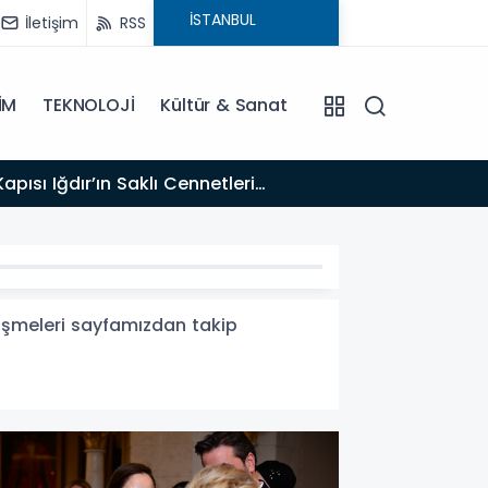
İletişim
RSS
İM
TEKNOLOJİ
Kültür & Sanat
17:47
Türk T
lişmeleri sayfamızdan takip