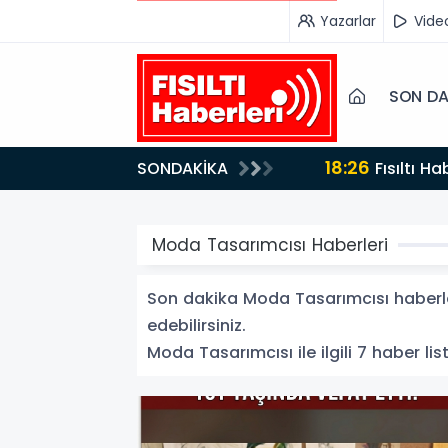
Yazarlar
Vide
SON DA
18:26
SONDAKİKA
Fısıltı Haberleri Iğdır Tanıtımları Devam Ediyor: Türkiye’nin Doğu Kapısı Iğdır’ın Saklı Cennetleri
Keşfedilmeyi Be
Moda Tasarımcısı Haberleri
Son dakika Moda Tasarımcısı haberler
edebilirsiniz.
Moda Tasarımcısı ile ilgili 7 haber lis