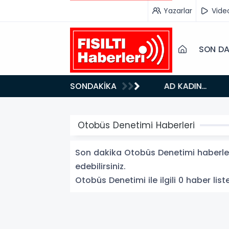
Yazarlar
Vide
SON DA
18:42
SONDAKİKA
DOĞU’NUN SAKLI CENNETİ IĞDIR, GASTRONOMİSİYLE GÖZ DOLDURUYOR: KAFKAS VE ANADOLU
KÜLTÜRÜNÜN B
Otobüs Denetimi Haberleri
Son dakika Otobüs Denetimi haberleri
edebilirsiniz.
Otobüs Denetimi ile ilgili 0 haber list