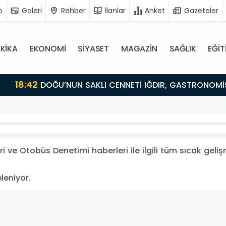
o
Galeri
Rehber
İlanlar
Anket
Gazeteler
KİKA
EKONOMİ
SİYASET
MAGAZİN
SAĞLIK
EĞİT
ULUŞMA NOKTASI
 ve Otobüs Denetimi haberleri ile ilgili tüm sıcak geli
eleniyor.