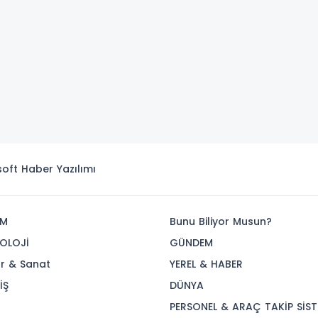
isoft
Haber Yazılımı
İM
Bunu Biliyor Musun?
OLOJİ
GÜNDEM
ür & Sanat
YEREL & HABER
İŞ
DÜNYA
R
PERSONEL & ARAÇ TAKİP SİST