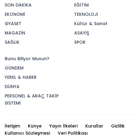
SON DAKİKA
EĞİTİM
EKONOMİ
TEKNOLOJİ
SİYASET
Kültür & Sanat
MAGAZİN
ASAYİŞ
SAĞLIK
SPOR
Bunu Biliyor Musun?
GÜNDEM
YEREL & HABER
DÜNYA
PERSONEL & ARAÇ TAKİP
SİSTEMİ
İletişim
Künye
Yayın İlkeleri
Kurallar
Gizlilik
Kullanıcı Sözleşmesi
Veri Politikası