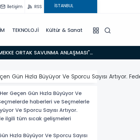
İletişim
RSS
İM
TEKNOLOJİ
Kültür & Sanat
14:21
BAKAN GÜRLEK’TEN TİGAD ÇALIŞTAYINDA Çarpıcı AÇIKLAMALAR: "Pazar Günü Yeni Bir Aydınlığa
Uyanacağız
r Geçen Gün Hızla Büyüyor Ve Sporcu Sayısı Artıyor.
z Her Geçen Gün Hızla Büyüyor Ve
Seçmelerde haberleri ve Seçmelerle
yüyor Ve Sporcu Sayısı Artıyor.
ilgili tüm sıcak gelişmeleri
 Gün Hızla Büyüyor Ve Sporcu Sayısı