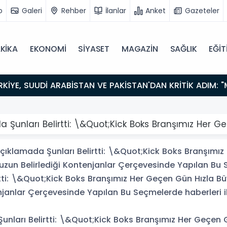
o
Galeri
Rehber
İlanlar
Anket
Gazeteler
KİKA
EKONOMİ
SİYASET
MAGAZİN
SAĞLIK
EĞİT
ada Şunları Belirtti: \&Quot;Kick Boks Branşımız He
 Açıklamada Şunları Belirtti: \&Quot;Kick Boks Branşımı
uzun Belirlediği Kontenjanlar Çerçevesinde Yapılan Bu 
irtti: \&Quot;Kick Boks Branşımız Her Geçen Gün Hızla Bü
anlar Çerçevesinde Yapılan Bu Seçmelerde haberleri ile 
 Şunları Belirtti: \&Quot;Kick Boks Branşımız Her Geçen