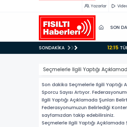
Yazarlar
Vide
SON DA
12:15
SONDAKİKA
ydı!
TÜRKİYE, SUUDİ ARABİSTAN VE PAKİSTAN'DAN KRİTİK ADIM: "MEKKE ORTAK SAVUNMA ANLAŞMASI"
İMZALANDI!
Seçmelerle Ilgili Yaptığı Açıklam
Son dakika Seçmelerle Ilgili Yaptığı
Sporcu Sayısı Artıyor. Federasyonum
Ilgili Yaptığı Açıklamada Şunları Bel
Federasyonumuzun Belirlediği Kontenj
sayfamızdan takip edebilirsiniz.
Seçmelerle Ilgili Yaptığı Açıklamada