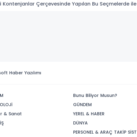
 Kontenjanlar Çerçevesinde Yapılan Bu Seçmelerde ile ilg
isoft
Haber Yazılımı
İM
Bunu Biliyor Musun?
OLOJİ
GÜNDEM
ür & Sanat
YEREL & HABER
İŞ
DÜNYA
R
PERSONEL & ARAÇ TAKİP SİST