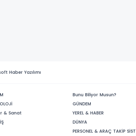
isoft
Haber Yazılımı
İM
Bunu Biliyor Musun?
OLOJİ
GÜNDEM
ür & Sanat
YEREL & HABER
İŞ
DÜNYA
R
PERSONEL & ARAÇ TAKİP SİST