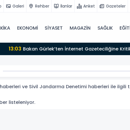
o
Galeri
Rehber
İlanlar
Anket
Gazeteler
KİKA
EKONOMİ
SİYASET
MAGAZİN
SAĞLIK
EĞİT
azırız"
aberleri ve Sivil Jandarma Denetimi haberleri ile ilgil
ber listeleniyor.