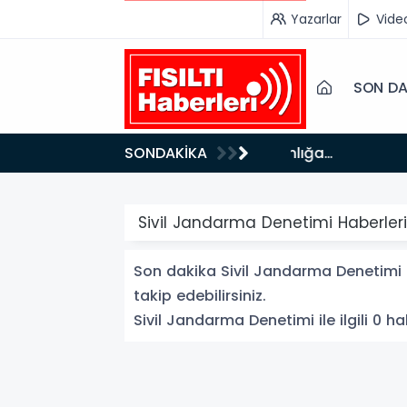
Yazarlar
Vide
SON DA
13:03
SONDAKİKA
Bakan Gürlek’ten İnternet Gazeteciliğine Kritik Destek: "Tek Çatı Altında Toplanmalıyız, Yasal
Düzenlemeye H
Sivil Jandarma Denetimi Haberleri
Son dakika Sivil Jandarma Denetimi h
takip edebilirsiniz.
Sivil Jandarma Denetimi ile ilgili 0 ha