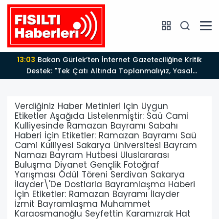
13:03
Bakan Gürlek’ten İnternet Gazeteciliğine Kritik
Destek: "Tek Çatı Altında Toplanmalıyız, Yasal
Düzenlemeye Hazırız"
Verdiğiniz Haber Metinleri Için Uygun
Etiketler Aşağıda Listelenmiştir: Saü Cami
Kulliyesinde Ramazan Bayramı Sabahı
Haberi İçin Etiketler: Ramazan Bayramı Saü
Cami Külliyesi Sakarya Üniversitesi Bayram
Namazı Bayram Hutbesi Uluslararası
Buluşma Diyanet Gençlik Fotoğraf
Yarışması Ödül Töreni Serdivan Sakarya
İlayder\'De Dostlarla Bayramlaşma Haberi
İçin Etiketler: Ramazan Bayramı İlayder
İzmit Bayramlaşma Muhammet
Karaosmanoğlu Seyfettin Karamızrak Hat