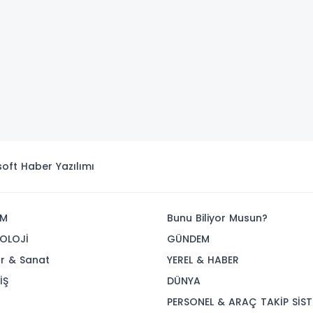
isoft
Haber Yazılımı
İM
Bunu Biliyor Musun?
OLOJİ
GÜNDEM
ür & Sanat
YEREL & HABER
İŞ
DÜNYA
R
PERSONEL & ARAÇ TAKİP SİST