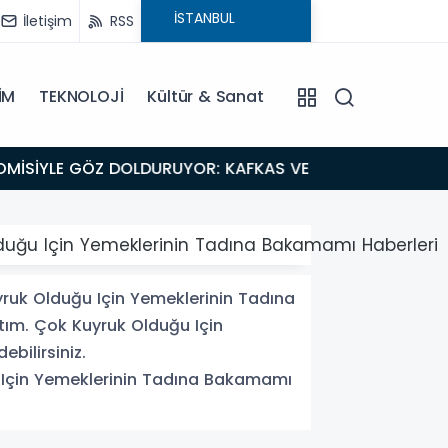
İletişim
RSS
İM
TEKNOLOJİ
Kültür & Sanat
18:26
Fısıltı Haberleri Iğdır Tanıtımları Devam Ediyor: Türkiye’nin Doğu Kapısı Iğdır’ın Saklı Cennetleri
Keşfedilmey
 Olduğu Için Yemeklerinin Tadına Bakamamı Haberleri
yruk Olduğu Için Yemeklerinin Tadına
ştım. Çok Kuyruk Olduğu Için
bilirsiniz.
ğu Için Yemeklerinin Tadına Bakamamı