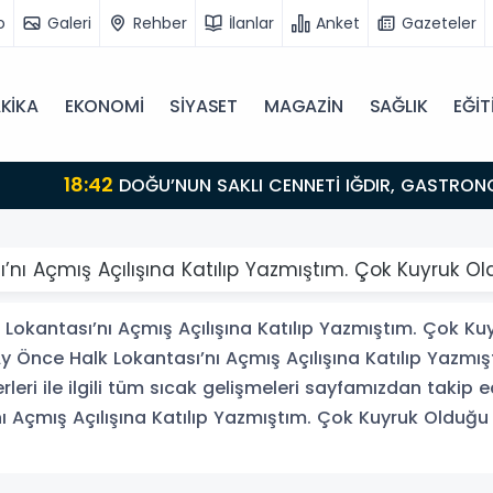
o
Galeri
Rehber
İlanlar
Anket
Gazeteler
KİKA
EKONOMİ
SİYASET
MAGAZİN
SAĞLIK
EĞİT
BULUŞMA NOKTASI
sı’nı Açmış Açılışına Katılıp Yazmıştım. Çok Kuyruk
 Lokantası’nı Açmış Açılışına Katılıp Yazmıştım. Çok Ku
y Önce Halk Lokantası’nı Açmış Açılışına Katılıp Yazmı
i ile ilgili tüm sıcak gelişmeleri sayfamızdan takip ede
nı Açmış Açılışına Katılıp Yazmıştım. Çok Kuyruk Oldu