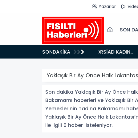
Yazarlar
Vide
SON DA
18:42
SONDAKİKA
DOĞU’NUN SAKLI CENNETİ IĞDIR, GASTRONOMİSİYLE GÖZ DOLDURUYOR: KAFKAS VE ANADOLU
KÜLTÜRÜNÜN 
Yaklaşık Bir Ay Önce Halk Lokanta
Son dakika Yaklaşık Bir Ay Önce Halk
Bakamamı haberleri ve Yaklaşık Bir A
Yemeklerinin Tadına Bakamamı haberler
Yaklaşık Bir Ay Önce Halk Lokantası’
ile ilgili 0 haber listeleniyor.