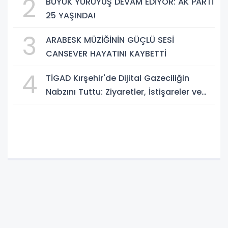
2
BÜYÜK YÜRÜYÜŞ DEVAM EDİYOR: AK PARTİ
25 YAŞINDA!
3
ARABESK MÜZİĞİNİN GÜÇLÜ SESİ
CANSEVER HAYATINI KAYBETTİ
4
TİGAD Kırşehir'de Dijital Gazeciliğin
Nabzını Tuttu: Ziyaretler, İstişareler ve
Güçlü Vizyon