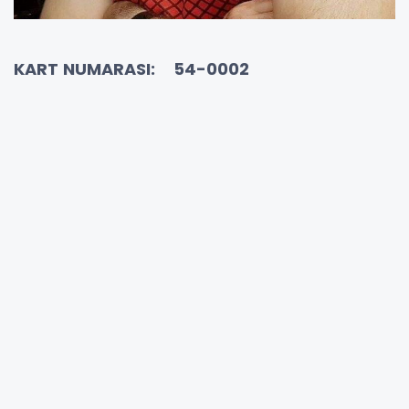
KART NUMARASI: 54-0002
Sabahattin BİRİNCİ
Adı Soyadı :
Fısıltı Haberleri Genel Yayın
Görevi :
YÖNETMENİ
;
RESİM DOĞRULAMA