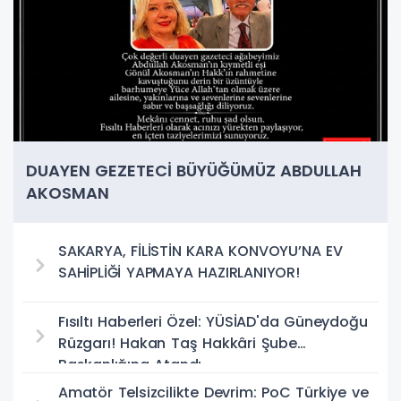
DUAYEN GEZETECİ BÜYÜĞÜMÜZ ABDULLAH
AKOSMAN
SAKARYA, FİLİSTİN KARA KONVOYU’NA EV
SAHİPLİĞİ YAPMAYA HAZIRLANIYOR!
Fısıltı Haberleri Özel: YÜSİAD'da Güneydoğu
Rüzgarı! Hakan Taş Hakkâri Şube
Başkanlığına Atandı
Amatör Telsizcilikte Devrim: PoC Türkiye ve