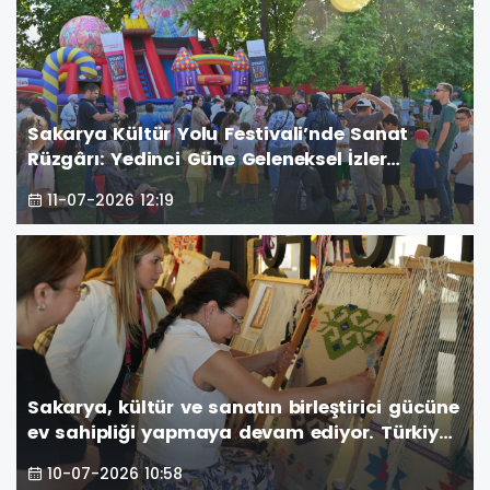
Sakarya Kültür Yolu Festivali’nde Sanat
Rüzgârı: Yedinci Güne Geleneksel İzler
Damga Vurdu
11-07-2026 12:19
Sakarya, kültür ve sanatın birleştirici gücüne
ev sahipliği yapmaya devam ediyor. Türkiye
Kültür Yolu Festivali kapsamında düzenlenen
10-07-2026 10:58
etkinlikler, altıncı gününde de şehri renkli bir