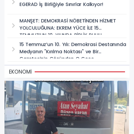
EGERAD İş Birliğiyle Sınırlar Kalkıyor!
MANŞET: DEMOKRASİ NÖBETİNDEN HİZMET
YOLCULUĞUNA: EKREM YÜCE İLE 15
TEMMUZ’UN 10. YILINDA BİRLİK RUHU
15 Temmuz’un 10. Yılı: Demokrasi Destanında
Medyanın "Kırılma Noktası" ve Bir
Gazetecinin Gözünden O Gece
EKONOMİ