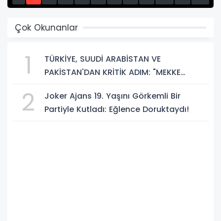
13
14
15
Çok Okunanlar
1
TÜRKİYE, SUUDİ ARABİSTAN VE
PAKİSTAN'DAN KRİTİK ADIM: "MEKKE
ORTAK SAVUNMA ANLAŞMASI" İMZALANDI!
2
Joker Ajans 19. Yaşını Görkemli Bir
Partiyle Kutladı: Eğlence Doruktaydı!