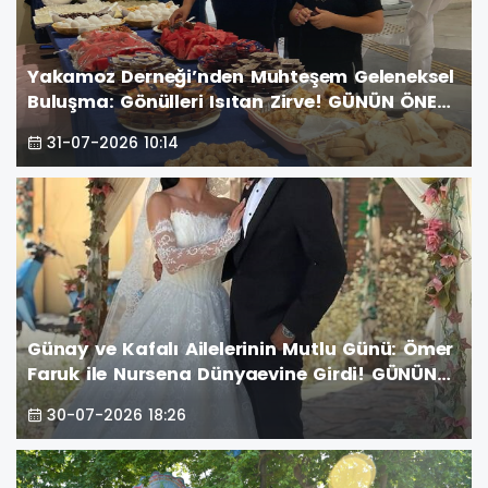
Yakamoz Derneği’nden Muhteşem Geleneksel
Buluşma: Gönülleri Isıtan Zirve! GÜNÜN ÖNE
ÇIKAN FOTOĞRAF KARELERİ
31-07-2026 10:14
Günay ve Kafalı Ailelerinin Mutlu Günü: Ömer
Faruk ile Nursena Dünyaevine Girdi! GÜNÜN
ÖNE ÇIKAN FOTOĞRAF KARELERİ
30-07-2026 18:26