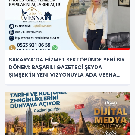
SAKARYA’DA HİZMET SEKTÖRÜNDE YENİ BİR
DÖNEM: BAŞARILI GAZETECİ ŞEYDA
ŞİMŞEK’İN YENİ VİZYONUYLA ADA VESNA
PROFESYONEL TEMİZLİK KAPILARINI AÇTI!