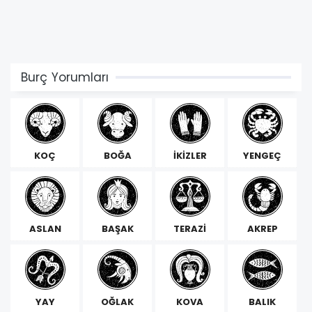
Burç Yorumları
KOÇ
BOĞA
İKİZLER
YENGEÇ
ASLAN
BAŞAK
TERAZİ
AKREP
YAY
OĞLAK
KOVA
BALIK