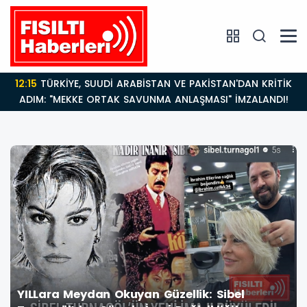
14:21
BAKAN GÜRLEK’TEN TİGAD ÇALIŞTAYINDA Çarpıcı
AÇIKLAMALAR: "Pazar Günü Yeni Bir Aydınlığa
Uyanacağız"
YILLara Meydan Okuyan Güzellik: Sibel