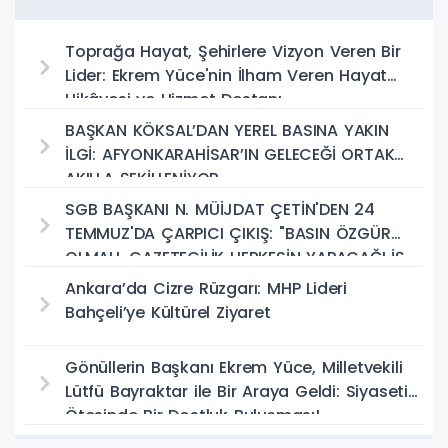
Toprağa Hayat, Şehirlere Vizyon Veren Bir
Lider: Ekrem Yüce'nin İlham Veren Hayat
Hikâyesi ve Hizmet Destanı
BAŞKAN KÖKSAL’DAN YEREL BASINA YAKIN
İLGİ: AFYONKARAHİSAR’IN GELECEĞİ ORTAK
AKILLA ŞEKİLLENİYOR
SGB BAŞKANI N. MÜİJDAT ÇETİN'DEN 24
TEMMUZ'DA ÇARPICI ÇIKIŞ: "BASIN ÖZGÜR
OLMALI, GAZETECİLİK HERKESİN YAPACAĞI İŞ
DEĞİL!"
Ankara’da Cizre Rüzgarı: MHP Lideri
Bahçeli’ye Kültürel Ziyaret
Gönüllerin Başkanı Ekrem Yüce, Milletvekili
Lütfü Bayraktar ile Bir Araya Geldi: Siyasetin
Ötesinde Bir Dostluk Buluşması!