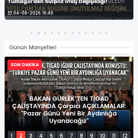
Turnagöl’den Sürpriz İmaj Değişikliği!
04-08-2026 15:45
Günün Manşetleri
SON DAKİKA
BAKAN GÜRLEK’TEN TİGAD
ÇALIŞTAYINDA Çarpıcı AÇIKLAMALAR:
"Pazar Günü Yeni Bir Aydınlığa
Uyanacağız"
1
2
3
4
5
6
7
8
9
10
11
12