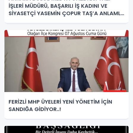
İŞLERİ MÜDÜRÜ, BAŞARILI İŞ KADINI VE
SİYASETÇİ YASEMİN ÇOPUR TAŞ’A ANLAMLI
PLAKET!
FERİZLİ MHP ÜYELERİ YENİ YÖNETİM İÇİN
SANDIĞA GİDİYOR..!