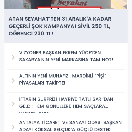
ATAN SEYAHAT’TEN 31 ARALIK'A KADAR
GEÇERLİ ŞOK KAMPANYA! SİVİL 250 TL,
ÖĞRENCİ 230 TL!
VİZYONER BAŞKAN EKREM YÜCE’DEN
SAKARYA’NIN YENİ MARKASINA TAM NOT!
ALTININ YENİ MUHAFIZI: MARDİNLİ "PİŞİ"
PİYASALARI TAKİPTE!
İFTARIN SÜRPRİZİ HAYRİYE TATLI SARI’DAN
GELDİ: HEM GÖNÜLLERE HEM SAÇLARA
DOKUNUYOR!
ANTALYA TİCARET VE SANAYİ ODASI BAŞKAN
ADAYI KÖKSAL SELÇUK’A GÜÇLÜ DESTEK