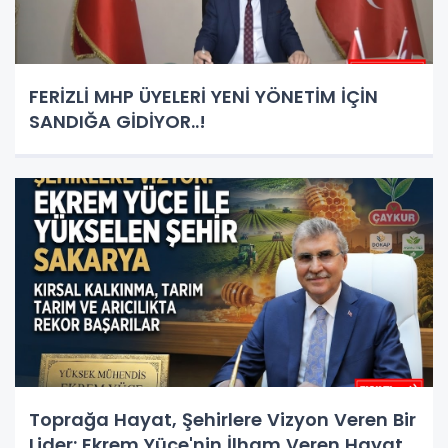
FERİZLİ MHP ÜYELERİ YENİ YÖNETİM İÇİN
SANDIĞA GİDİYOR..!
Toprağa Hayat, Şehirlere Vizyon Veren Bir
Lider: Ekrem Yüce'nin İlham Veren Hayat