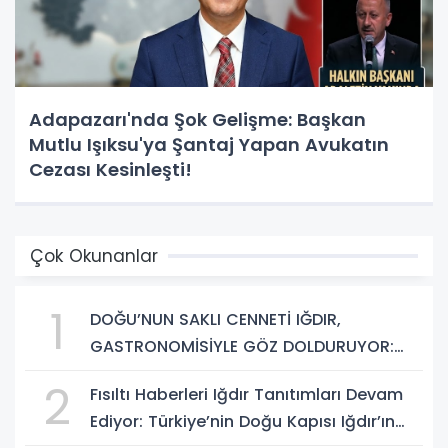
Adapazarı'nda Şok Gelişme: Başkan
Mutlu Işıksu'ya Şantaj Yapan Avukatın
Cezası Kesinleşti!
Çok Okunanlar
1
DOĞU’NUN SAKLI CENNETİ IĞDIR,
GASTRONOMİSİYLE GÖZ DOLDURUYOR:
KAFKAS VE ANADOLU KÜLTÜRÜNÜN
2
Fısıltı Haberleri Iğdır Tanıtımları Devam
BULUŞMA NOKTASI
Ediyor: Türkiye’nin Doğu Kapısı Iğdır’ın