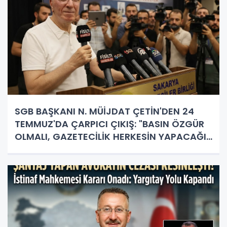
SGB BAŞKANI N. MÜİJDAT ÇETİN'DEN 24
TEMMUZ'DA ÇARPICI ÇIKIŞ: "BASIN ÖZGÜR
OLMALI, GAZETECİLİK HERKESİN YAPACAĞI
İŞ DEĞİL!"