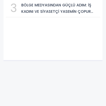
Saklı Cennetleri Keşfedilmeyi Bekliyor
3
BÖLGE MEDYASINDAN GÜÇLÜ ADIM: İŞ
KADINI VE SİYASETÇİ YASEMİN ÇOPUR
TAŞ, TÜMORSİAD KADIN KOLLARINDA!