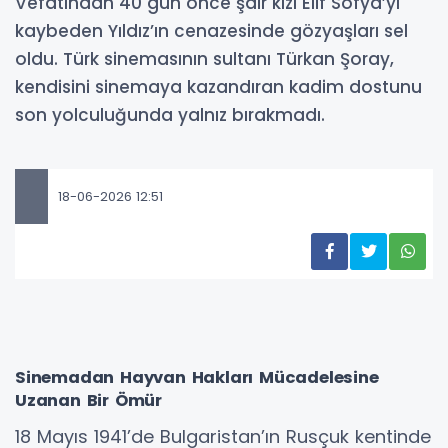
Vefatından 40 gün önce şair kızı Elif Sofya’yı
kaybeden Yıldız’ın cenazesinde gözyaşları sel
oldu. Türk sinemasının sultanı Türkan Şoray,
kendisini sinemaya kazandıran kadim dostunu
son yolculuğunda yalnız bırakmadı.
18-06-2026 12:51
Sinemadan Hayvan Hakları Mücadelesine
Uzanan Bir Ömür
18 Mayıs 1941’de Bulgaristan’ın Rusçuk kentinde