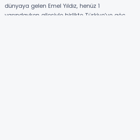
dünyaya gelen Emel Yıldız, henüz 1
yaşındayken ailesiyle birlikte Türkiye’ye göç
ederek İstanbul’un tarihi semtlerinden
Karagümrük’e yerleşti. Erken yaşlarda müzik ve
sahne eğitimi alan Yıldız, sinema kariyerine
1959 yapımı
"Feryat"
filmiyle adım attı. 1960’lı
yıllar boyunca
"Avare Mustafa"
,
"Cilalı İbo"
ve
"Dişi Kurt"
gibi dönemin pek çok önemli
yapımında rol alarak Yeşilçam’ın unutulmaz
emektarları arasına girdi.