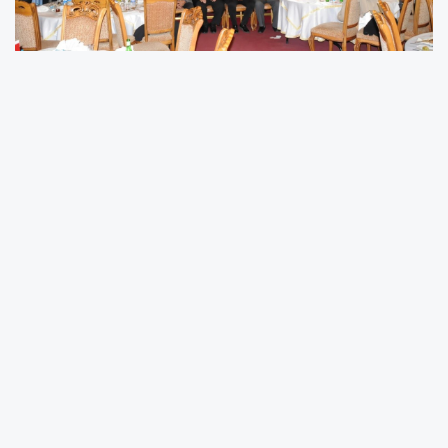
İslam Dünyası STK’ları Birliği’nin (İDSB) üyeleri,
İstanbul
’da
yapılan iftar yemeğinde buluştu. Bahariye Mevlevihanesi’nde
İDSB Genel Sekreteri Eyüp Akbal'ın ev sahipliğinde
gerçekleştirilen iftar yemeğine; İstanbul Vali Yardımcıları Mustafa
Kaya ve İlker Haktan Kaçmaz, Kandilli Rasathane Müdürü Prof.
Dr. Haluk Özener, Eski İDSB Genel Sekreteri Ali Kurt, İDSB
Kurucu Genel Sekreteri Necmi Sadıkoğlu, Türkiye Gönüllü
Teşekkürler Vakfı Kurucular Kurulu Başkanı Hamza Akbulut,
Doç. Dr. Cihat Yaycı, İhvan Şura Kurulu Üyesi (Mısır) Mihtat
Haddad, Doğu Türkistan Maarif Vakfı Başkanı Hidayetullah
Oğuzhan, Filistin Dayanışma Derneği Başkanı Muhammed