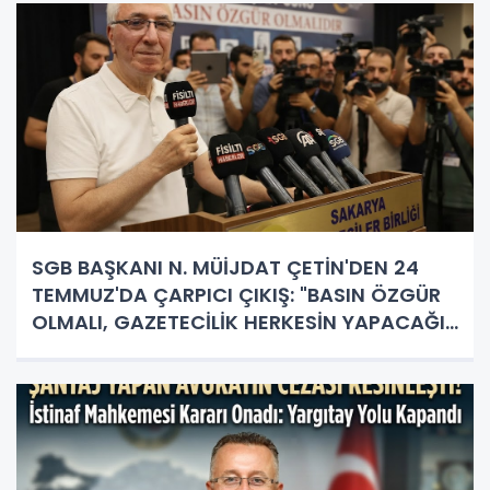
SGB BAŞKANI N. MÜİJDAT ÇETİN'DEN 24
TEMMUZ'DA ÇARPICI ÇIKIŞ: "BASIN ÖZGÜR
OLMALI, GAZETECİLİK HERKESİN YAPACAĞI
İŞ DEĞİL!"