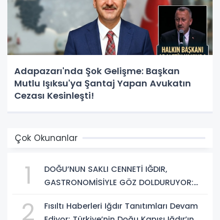
Adapazarı'nda Şok Gelişme: Başkan
Mutlu Işıksu'ya Şantaj Yapan Avukatın
Cezası Kesinleşti!
Çok Okunanlar
1
DOĞU’NUN SAKLI CENNETİ IĞDIR,
GASTRONOMİSİYLE GÖZ DOLDURUYOR:
KAFKAS VE ANADOLU KÜLTÜRÜNÜN
2
Fısıltı Haberleri Iğdır Tanıtımları Devam
BULUŞMA NOKTASI
Ediyor: Türkiye’nin Doğu Kapısı Iğdır’ın