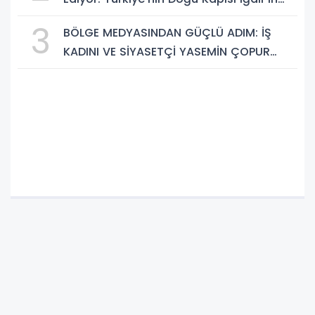
Saklı Cennetleri Keşfedilmeyi Bekliyor
3
BÖLGE MEDYASINDAN GÜÇLÜ ADIM: İŞ
KADINI VE SİYASETÇİ YASEMİN ÇOPUR
TAŞ, TÜMORSİAD KADIN KOLLARINDA!