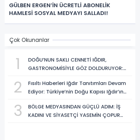
GÜLBEN ERGEN’İN ÜCRETLİ ABONELİK
HAMLESİ SOSYAL MEDYAYI SALLADI!
Çok Okunanlar
1
DOĞU’NUN SAKLI CENNETİ IĞDIR,
GASTRONOMİSİYLE GÖZ DOLDURUYOR:
KAFKAS VE ANADOLU KÜLTÜRÜNÜN
2
Fısıltı Haberleri Iğdır Tanıtımları Devam
BULUŞMA NOKTASI
Ediyor: Türkiye’nin Doğu Kapısı Iğdır’ın
Saklı Cennetleri Keşfedilmeyi Bekliyor
3
BÖLGE MEDYASINDAN GÜÇLÜ ADIM: İŞ
KADINI VE SİYASETÇİ YASEMİN ÇOPUR
TAŞ, TÜMORSİAD KADIN KOLLARINDA!