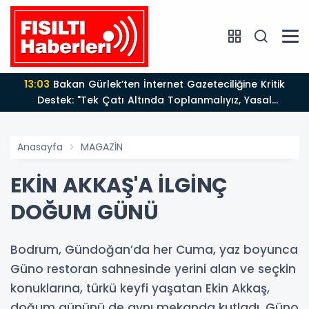
13:03
Bakan Gürlek’ten İnternet Gazeteciliğine Kritik
Destek: "Tek Çatı Altında Toplanmalıyız, Yasal
Düzenlemeye Hazırız"
Anasayfa
MAGAZİN
EKİN AKKAŞ'A İLGİNÇ
DOĞUM GÜNÜ
Bodrum, Gündoğan’da her Cuma, yaz boyunca
Güno restoran sahnesinde yerini alan ve seçkin
konuklarına, türkü keyfi yaşatan Ekin Akkaş,
doğum gününü de aynı mekanda kutladı. Güno