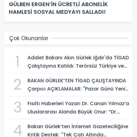
GÜLBEN ERGEN’İN ÜCRETLİ ABONELİK
HAMLESİ SOSYAL MEDYAYI SALLADI!
Çok Okunanlar
1
Adalet Bakanı Akın Gürlek Iğdır'da TİGAD
Çalıştayına Katıldı: Terörsüz Türkiye ve
Sosyal Medya Düzenlemesi Mesajı
2
BAKAN GÜRLEK’TEN TİGAD ÇALIŞTAYINDA
Çarpıcı AÇIKLAMALAR: "Pazar Günü Yeni
Bir Aydınlığa Uyanacağız"
3
Fısıltı Haberleri Yazarı Dr. Canan Yılmaz’a
Uluslararası Alanda Büyük Onur: “Dr.
A.P.J. Abdul Kalam İlham Ödülü 2026”
4
Bakan Gürlek’ten İnternet Gazeteciliğine
Kritik Destek: "Tek Çatı Altında