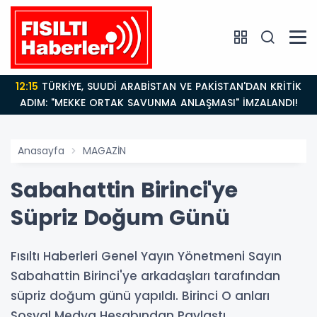
12:15
TÜRKİYE, SUUDİ ARABİSTAN VE PAKİSTAN'DAN KRİTİK
ADIM: "MEKKE ORTAK SAVUNMA ANLAŞMASI" İMZALANDI!
Anasayfa
MAGAZİN
Sabahattin Birinci'ye
Süpriz Doğum Günü
Fısıltı Haberleri Genel Yayın Yönetmeni Sayın
Sabahattin Birinci'ye arkadaşları tarafından
süpriz doğum günü yapıldı. Birinci O anları
Sosyal Medya Hesabından Paylaştı.