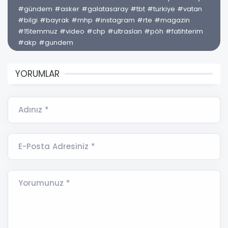
#gündem #asker #galatasaray #tbt #turkiye #vatan
#bilgi #bayrak #mhp #instagram #rte #magazin
#15temmuz #video #chp #ultraslan #pöh #fatihterim
#akp #gundem
YORUMLAR
Adınız *
E-Posta Adresiniz *
Yorumunuz *