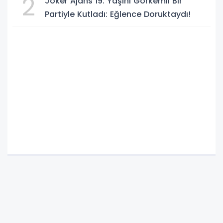
2
Joker Ajans 19. Yaşını Görkemli Bir
Partiyle Kutladı: Eğlence Doruktaydı!