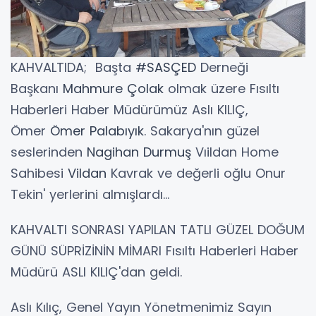
KAHVALTIDA; Başta
#SASÇED
Derneği
Başkanı
Mahmure
Çolak
olmak üzere Fısıltı
Haberleri Haber Müdürümüz Aslı KILIÇ,
Ömer
Ömer
Palabıyık
. Sakarya'nın güzel
seslerinden
Nagihan
Durmuş
Vıildan Home
Sahibesi
Vildan
Kavrak ve değerli oğlu Onur
Tekin' yerlerini almışlardı...
KAHVALTI SONRASI YAPILAN TATLI GÜZEL DOĞUM
GÜNÜ SÜPRİZİNİN MİMARI Fısıltı Haberleri Haber
Müdürü ASLI KILIÇ'dan geldi.
Aslı Kılıç, Genel Yayın Yönetmenimiz Sayın