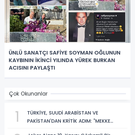
ÜNLÜ SANATÇI SAFİYE SOYMAN OĞLUNUN
KAYBININ İKİNCİ YILINDA YÜREK BURKAN
ACISINI PAYLAŞTI
Çok Okunanlar
1
TÜRKİYE, SUUDİ ARABİSTAN VE
PAKİSTAN'DAN KRİTİK ADIM: "MEKKE
ORTAK SAVUNMA ANLAŞMASI" İMZALANDI!