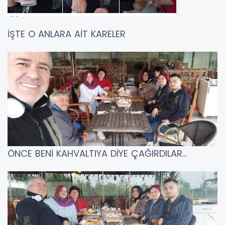
İŞTE O ANLARA AİT KARELER
ÖNCE BENİ KAHVALTIYA DİYE ÇAĞIRDILAR...