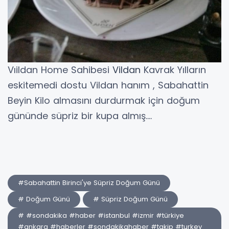
Vıildan Home Sahibesi
Vildan
Kavrak Yılların
eskitemedi dostu Vildan hanım , Sabahattin
Beyin Kilo almasını durdurmak için doğum
gününde süpriz bir kupa almış....
#Sabahattin Birinci'ye Süpriz Doğum Günü
# Doğum Günü
# Süpriz Doğum Günü
# #sondakika #haber #istanbul #izmir #türkiye
#ankara #haberler #sondakikahaber #takip #turkey