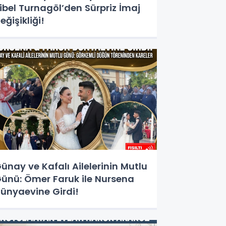
ibel Turnagöl’den Sürpriz İmaj
eğişikliği!
ünay ve Kafalı Ailelerinin Mutlu
ünü: Ömer Faruk ile Nursena
ünyaevine Girdi!