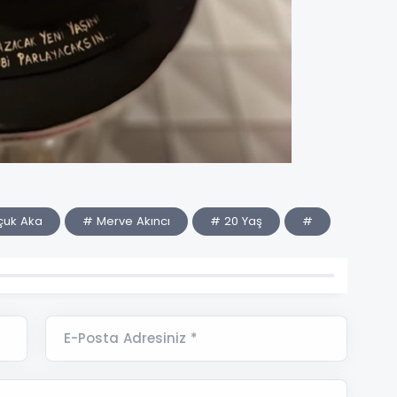
çuk Aka
# Merve Akıncı
# 20 Yaş
#
E-Posta Adresiniz *