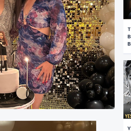
T
B
B
Y
Y