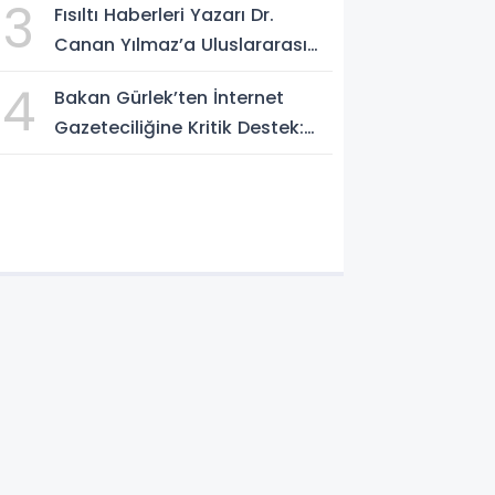
3
Fısıltı Haberleri Yazarı Dr.
Sosyal Medya Düzenlemesi
Canan Yılmaz’a Uluslararası
Mesajı
Alanda Büyük Onur: “Dr. A.P.J.
4
Bakan Gürlek’ten İnternet
Abdul Kalam İlham Ödülü
Gazeteciliğine Kritik Destek:
2026”
"Tek Çatı Altında
Toplanmalıyız, Yasal
Düzenlemeye Hazırız"