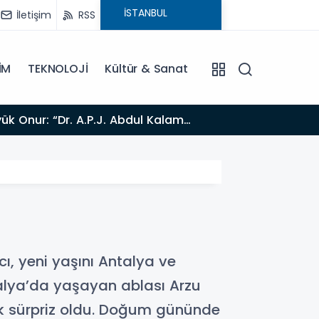
İletişim
RSS
İM
TEKNOLOJİ
Kültür & Sanat
11:42
Adalet Bakanı Akın Gürlek Iğdır'da TİGAD Çalıştayına Katıldı: Terörsüz Türkiye ve Sosyal Medya
Düzenlemesi
ı, yeni yaşını Antalya ve
talya’da yaşayan ablası Arzu
yük sürpriz oldu. Doğum gününde