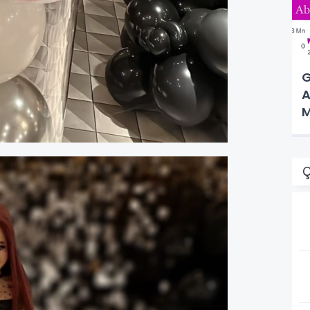
G
A
M
Ç