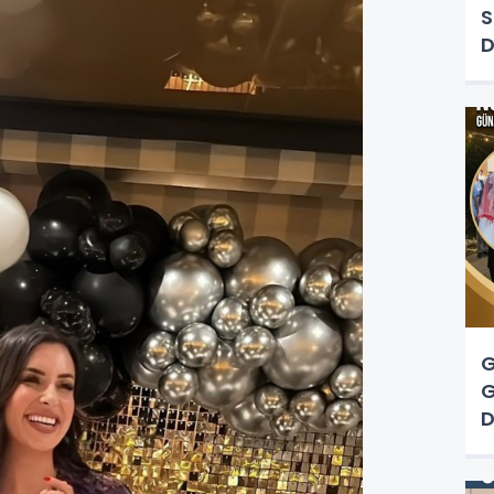
S
D
G
G
D