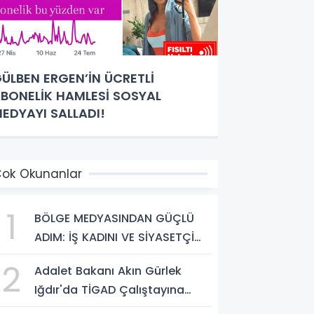
ÜLBEN ERGEN’İN ÜCRETLİ
BONELİK HAMLESİ SOSYAL
EDYAYI SALLADI!
ok Okunanlar
1
BÖLGE MEDYASINDAN GÜÇLÜ
ADIM: İŞ KADINI VE SİYASETÇİ
YASEMİN ÇOPUR TAŞ,
2
Adalet Bakanı Akın Gürlek
TÜMORSİAD KADIN KOLLARINDA!
Iğdır'da TİGAD Çalıştayına
Katıldı: Terörsüz Türkiye ve