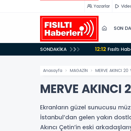
Yazarlar
Vide
SON DA
12:12
SONDAKİKA
Fısıltı Haberleri Yazarı Dr. Canan Yılmaz’a Uluslararası Alanda Büyük Onur: “Dr. A.P.J. Abdul Kalam
İlham Ödülü 2
Anasayfa
MAGAZİN
MERVE AKINCI 20 
MERVE AKINCI 2
Ekranların güzel sunucusu müzi
İstanbul’dan gelen yakın dostl
Akıncı Çetin’in eski arkadaşla