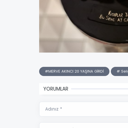
#MERVE AKINCI 20 YAŞINA GİRDİ
# Sel
YORUMLAR
Adınız *