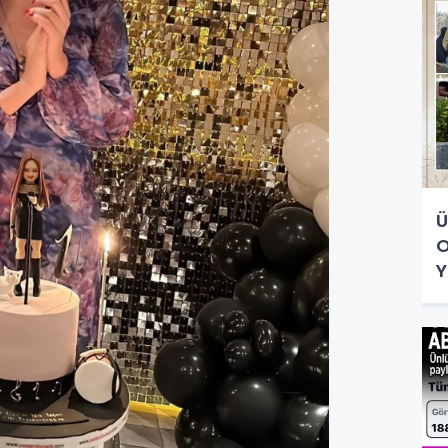
Ü
O
Y