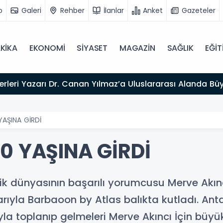
o
Galeri
Rehber
İlanlar
Anket
Gazeteler
KİKA
EKONOMİ
SİYASET
MAGAZİN
SAĞLIK
EĞİT
026”
YAŞINA GİRDİ
0 YAŞINA GİRDİ
k dünyasının başarılı yorumcusu Merve Akınc
arıyla Barbaoon by Atlas balıkta kutladı. An
rıyla toplanıp gelmeleri Merve Akıncı İçin bü