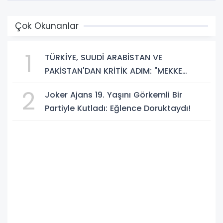
Çok Okunanlar
1
TÜRKİYE, SUUDİ ARABİSTAN VE
PAKİSTAN'DAN KRİTİK ADIM: "MEKKE
ORTAK SAVUNMA ANLAŞMASI" İMZALANDI!
2
Joker Ajans 19. Yaşını Görkemli Bir
Partiyle Kutladı: Eğlence Doruktaydı!