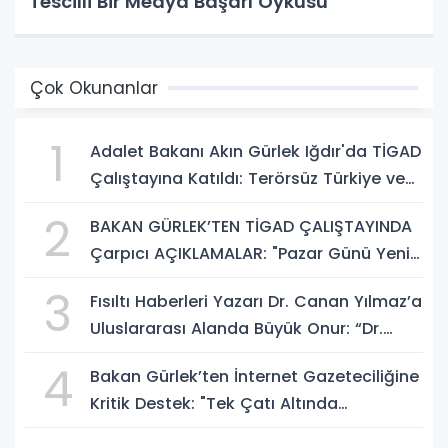
Tescilli Bir Medya Başarı Öyküsü
Çok Okunanlar
1
Adalet Bakanı Akın Gürlek Iğdır'da TİGAD
Çalıştayına Katıldı: Terörsüz Türkiye ve
Sosyal Medya Düzenlemesi Mesajı
2
BAKAN GÜRLEK’TEN TİGAD ÇALIŞTAYINDA
Çarpıcı AÇIKLAMALAR: "Pazar Günü Yeni
Bir Aydınlığa Uyanacağız"
3
Fısıltı Haberleri Yazarı Dr. Canan Yılmaz’a
Uluslararası Alanda Büyük Onur: “Dr.
A.P.J. Abdul Kalam İlham Ödülü 2026”
4
Bakan Gürlek’ten İnternet Gazeteciliğine
Kritik Destek: "Tek Çatı Altında
Toplanmalıyız, Yasal Düzenlemeye