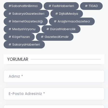
#SabahattinBirinci
# FısıltıHaberleri
# TİGAD
# SakaryaGazetecileri
# DijitalMedya
# İnternetGazeteciliği
# AraştırmacıGazeteci
# MedyaVizyonu
# DürüstHabercilik
# KöşeYazarı
# GazeteciKimdir
# SakaryaHaberleri
YORUMLAR
Adınız *
E-Posta Adresiniz *