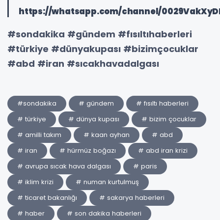
https://whatsapp.com/channel/0029VakXy
#sondakika #gündem #fısıltıhaberleri
#türkiye #dünyakupası #bizimçocuklar
#abd #iran #sıcakhavadalgası
#sondakika
# gündem
# fısıltı haberleri
# türkiye
# dünya kupası
# bizim çocuklar
# amilli takım
# kaan ayhan
# abd
# iran
# hürmüz boğazı
# abd iran krizi
# avrupa sıcak hava dalgası
# paris
# iklim krizi
# numan kurtulmuş
# ticaret bakanlığı
# sakarya haberleri
# haber
# son dakika haberleri