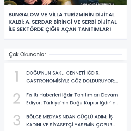
BUNGALOW VE VİLLA TURİZMİNİN DİJİTAL
KALBİ: A. SERDAR BİRİNCİ VE SERBİ DİJİTAL
İLE SEKTÖRDE ÇIĞIR AÇAN TANITIMLAR!
Çok Okunanlar
1
DOĞU’NUN SAKLI CENNETİ IĞDIR,
GASTRONOMİSİYLE GÖZ DOLDURUYOR:
KAFKAS VE ANADOLU KÜLTÜRÜNÜN
2
Fısıltı Haberleri Iğdır Tanıtımları Devam
BULUŞMA NOKTASI
Ediyor: Türkiye’nin Doğu Kapısı Iğdır’ın
Saklı Cennetleri Keşfedilmeyi Bekliyor
3
BÖLGE MEDYASINDAN GÜÇLÜ ADIM: İŞ
KADINI VE SİYASETÇİ YASEMİN ÇOPUR