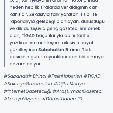
O, dijital medyanın arama motorlarında
neden hep ilk sıralarda yer aldığının canlı
kanıtıdır. Zekasıyla fark yaratan, fizibilite
raporlarıyla geleceği planlayan, dürüstlüğü
ve dik duruşuyla genç gazetecilere örnek
olan, TİGAD başarılarıyla adını tarihe
yazdıran ve muhteşem ailesiyle hayatı
güzelleştiren
Sabahattin Birinci
; Türk
basınının gurur kaynaklarından biri olmaya
devam ediyor.
#SabahattinBirinci #FısıltıHaberleri #TİGAD
#SakaryaGazetecileri #DijitalMedya
#İnternetGazeteciliği #AraştırmacıGazeteci
#MedyaVizyonu #DürüstHabercilik