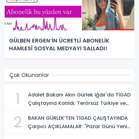
GÜLBEN ERGEN’İN ÜCRETLİ ABONELİK
HAMLESİ SOSYAL MEDYAYI SALLADI!
Çok Okunanlar
1
Adalet Bakanı Akın Gürlek Iğdır'da TİGAD
Çalıştayına Katıldı: Terörsüz Türkiye ve
Sosyal Medya Düzenlemesi Mesajı
2
BAKAN GÜRLEK’TEN TİGAD ÇALIŞTAYINDA
Çarpıcı AÇIKLAMALAR: "Pazar Günü Yeni
Bir Aydınlığa Uyanacağız"