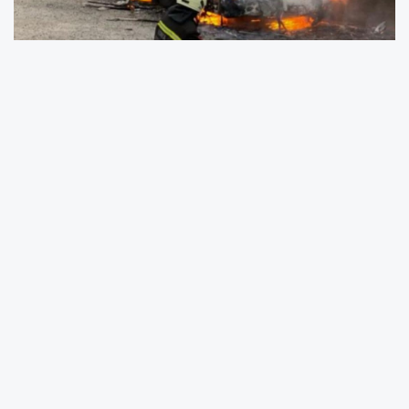
DENİZLİ / ALANYA (Haber: Zeki Demir)
—
Aydın-Denizli Otoyolu, gece saatlerinde
hafızalardan silinmeyecek korkunç bir
trajediye sahne oldu. İzmir’den Antalya’ya
gitmekte olan yolcu otobüsünün kontrolden
çıkarak yanması sonucu 1'i bebek 8 kişi feci
şekilde can verdi. Tüm Türkiye'yi sarsan bu
kara haber, Alanya’da ise adeta bir kor gibi
yürekleri yaktı. Kazada yaşamını yitirenler
arasında Alanya’nın tanınan ve sevilen
isimlerinin olduğu öğrenildi.