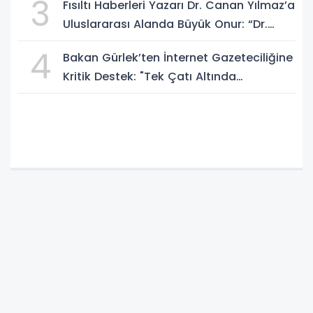
3
Fısıltı Haberleri Yazarı Dr. Canan Yılmaz’a
Uluslararası Alanda Büyük Onur: “Dr.
A.P.J. Abdul Kalam İlham Ödülü 2026”
4
Bakan Gürlek’ten İnternet Gazeteciliğine
Kritik Destek: "Tek Çatı Altında
Toplanmalıyız, Yasal Düzenlemeye
Hazırız"