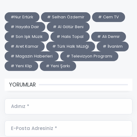
#Nur Ertürk
# Selhan Özdemir
# Cem TV
# Hayata Dair
# Al Götür Beni
# Son Işık Müzik
# Halis Topal
# Ali Demir
# Aret Kamar
# Türk Halk Müziği
# İlvanlım
# Magazin Haberleri
# Televizyon Programı
# Yeni Klip
# Yeni Şarkı
YORUMLAR
Adınız *
E-Posta Adresiniz *