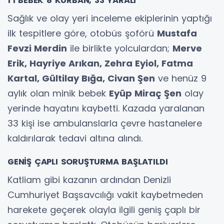
1’İ BEBEK 8 KURBAN, 33 YARALI
Sağlık ve olay yeri inceleme ekiplerinin yaptığı
ilk tespitlere göre, otobüs şoförü
Mustafa
Fevzi Merdin
ile birlikte yolculardan;
Merve
Erik, Hayriye Arıkan, Zehra Eyiol, Fatma
Kartal, Gültilay Bığa, Civan Şen
ve henüz 9
aylık olan minik bebek
Eyüp Miraç Şen
olay
yerinde hayatını kaybetti. Kazada yaralanan
33 kişi ise ambulanslarla çevre hastanelere
kaldırılarak tedavi altına alındı.
GENİŞ ÇAPLI SORUŞTURMA BAŞLATILDI
Katliam gibi kazanın ardından Denizli
Cumhuriyet Başsavcılığı vakit kaybetmeden
harekete geçerek olayla ilgili geniş çaplı bir