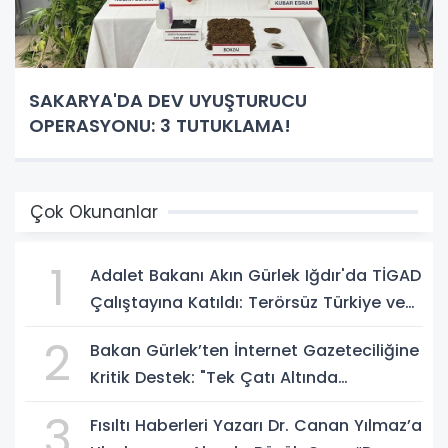
SAKARYA'DA DEV UYUŞTURUCU
OPERASYONU: 3 TUTUKLAMA!
Çok Okunanlar
1
Adalet Bakanı Akın Gürlek Iğdır'da TİGAD
Çalıştayına Katıldı: Terörsüz Türkiye ve
Sosyal Medya Düzenlemesi Mesajı
2
Bakan Gürlek’ten İnternet Gazeteciliğine
Kritik Destek: "Tek Çatı Altında
Toplanmalıyız, Yasal Düzenlemeye
3
Fısıltı Haberleri Yazarı Dr. Canan Yılmaz’a
Hazırız"