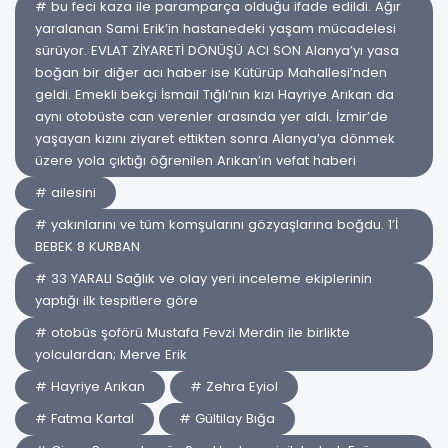
# bu feci kaza ile paramparça olduğu ifade edildi. Ağır
yaralanan Sami Erik’in hastanedeki yaşam mücadelesi
sürüyor. EVLAT ZİYARETİ DÖNÜŞÜ ACI SON Alanya’yı yasa
boğan bir diğer acı haber ise Kütürüp Mahallesi’nden
geldi. Emekli bekçi İsmail Tığlı’nın kızı Hayriye Arıkan da
aynı otobüste can verenler arasında yer aldı. İzmir’de
yaşayan kızını ziyaret ettikten sonra Alanya’ya dönmek
üzere yola çıktığı öğrenilen Arıkan’ın vefat haberi
# ailesini
# yakınlarını ve tüm komşularını gözyaşlarına boğdu. 1’İ
BEBEK 8 KURBAN
# 33 YARALI Sağlık ve olay yeri inceleme ekiplerinin
yaptığı ilk tespitlere göre
# otobüs şoförü Mustafa Fevzi Merdin ile birlikte
yolculardan; Merve Erik
# Hayriye Arıkan
# Zehra Eyiol
# Fatma Kartal
# Gültilay Bığa