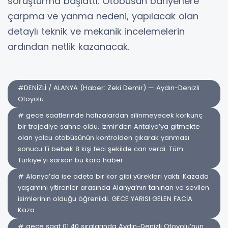
soruşturma başlattı. Otobüsün bariyerlere
çarpma ve yanma nedeni, yapılacak olan
detaylı teknik ve mekanik incelemelerin
ardından netlik kazanacak.
#DENİZLİ / ALANYA (Haber: Zeki Demir) — Aydın-Denizli
Otoyolu
# gece saatlerinde hafızalardan silinmeyecek korkunç
bir trajediye sahne oldu. İzmir’den Antalya’ya gitmekte
olan yolcu otobüsünün kontrolden çıkarak yanması
sonucu 1'i bebek 8 kişi feci şekilde can verdi. Tüm
Türkiye'yi sarsan bu kara haber
# Alanya’da ise adeta bir kor gibi yürekleri yaktı. Kazada
yaşamını yitirenler arasında Alanya’nın tanınan ve sevilen
isimlerinin olduğu öğrenildi. GECE YARISI GELEN FACİA
Kaza
# gece saat 01.40 sıralarında Aydın-Denizli Otoyolu’nun