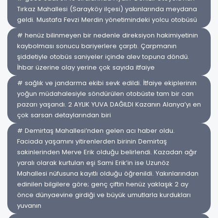
Tırkaz Mahallesi (Sarayköy ilçesi) yakınlarında meydana
geldi. Mustafa Fevzi Merdin yönetimindeki yolcu otobüsü
# henüz bilinmeyen bir nedenle direksiyon hakimiyetinin
kaybolması sonucu bariyerlere çarptı. Çarpmanın
şiddetiyle otobüs saniyeler içinde alev topuna döndü.
İhbar üzerine olay yerine çok sayıda itfaiye
# sağlık ve jandarma ekibi sevk edildi. İtfaiye ekiplerinin
yoğun müdahalesiyle söndürülen otobüste tam bir can
pazarı yaşandı. 2 AYLIK YUVA DAĞILDI Kazanın Alanya’yı en
çok sarsan detaylarından biri
# Demirtaş Mahallesi’nden gelen acı haber oldu.
Faciada yaşamını yitirenlerden birinin Demirtaş
sakinlerinden Merve Erik olduğu belirlendi. Kazadan ağır
yaralı olarak kurtulan eşi Sami Erik’in ise Uzunöz
Mahallesi nüfusuna kayıtlı olduğu öğrenildi. Yakınlarından
edinilen bilgilere göre; genç çiftin henüz yaklaşık 2 ay
önce dünyaevine girdiği ve büyük umutlarla kurdukları
yuvanın