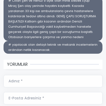
# Civan Şen ve henüz 9 aylık olan minik bebek Eyüp
Miraç Şen olay yerinde hayatını kaybetti. Kazada
yaralanan 33 kişi ise ambulanslarla çevre hastanelere
kaldırılarak tedavi altına alındı. GENİŞ ÇAPLI SORUŞTURMA
BAŞLATILDI Katliam gibi kazanın ardından Denizli
Cumhuriyet Başsavcılığı vakit kaybetmeden harekete
geçerek olayla ilgili geniş çaplı bir soruşturma başlattı.
Otobüsün bariyerlere çarpma ve yanma nedeni
# yapılacak olan detaylı teknik ve mekanik incelemelerin
ardından netlik kazanacak.
YORUMLAR
Adınız *
E-Posta Adresiniz *