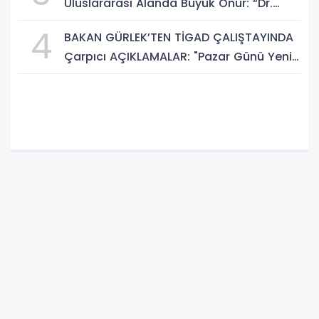
Uluslararası Alanda Büyük Onur: “Dr.
A.P.J. Abdul Kalam İlham Ödülü 2026”
4
BAKAN GÜRLEK’TEN TİGAD ÇALIŞTAYINDA
Çarpıcı AÇIKLAMALAR: "Pazar Günü Yeni
Bir Aydınlığa Uyanacağız"