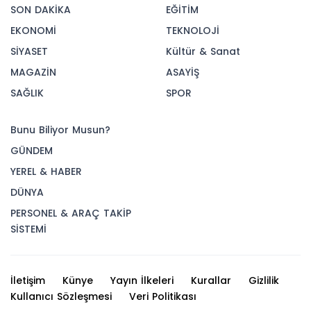
SON DAKİKA
EĞİTİM
EKONOMİ
TEKNOLOJİ
SİYASET
Kültür & Sanat
MAGAZİN
ASAYİŞ
SAĞLIK
SPOR
Bunu Biliyor Musun?
GÜNDEM
YEREL & HABER
DÜNYA
PERSONEL & ARAÇ TAKİP
SİSTEMİ
İletişim
Künye
Yayın İlkeleri
Kurallar
Gizlilik
Kullanıcı Sözleşmesi
Veri Politikası