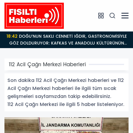
18:42
DOĞU’NUN SAKLI CENNETİ IĞDIR, GASTRONOMİSİYLE
GÖZ DOLDURUYOR: KAFKAS VE ANADOLU KÜLTÜRÜNÜN
BULUŞMA NOKTASI
112 Acil Çağrı Merkezi Haberleri
Son dakika 112 Acil Çağrı Merkezi haberleri ve 112
Acil Çağrı Merkezi haberleri ile ilgili tüm sıcak
gelişmeleri sayfamızdan takip edebilirsiniz.
112 Acil Çağrı Merkezi ile ilgili 5 haber listeleniyor.