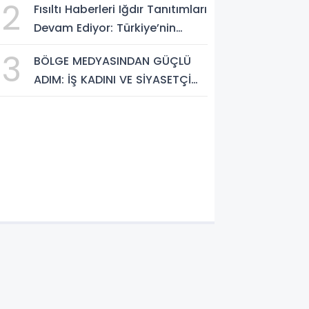
2
Fısıltı Haberleri Iğdır Tanıtımları
ANADOLU KÜLTÜRÜNÜN
Devam Ediyor: Türkiye’nin
BULUŞMA NOKTASI
Doğu Kapısı Iğdır’ın Saklı
3
BÖLGE MEDYASINDAN GÜÇLÜ
Cennetleri Keşfedilmeyi
ADIM: İŞ KADINI VE SİYASETÇİ
Bekliyor
YASEMİN ÇOPUR TAŞ,
TÜMORSİAD KADIN KOLLARINDA!