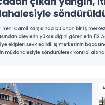
cadan çıkan yangın, it
dahalesiyle söndürüld
ı Yeni Camii karşısında bulunan bir iş merke
asından alevlerin yükseldiğini görenlerin 112 
aiye ekipleri sevk edildi. İş merkezinin baca
nin müdahalesiyle söndürülerek kontrol altına 
A