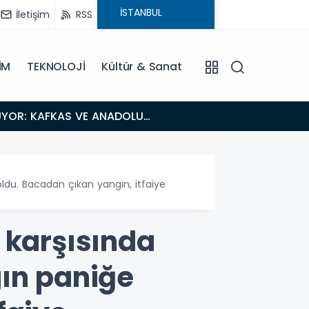
İletişim
RSS
İM
TEKNOLOJİ
Kültür & Sanat
18:26
Fısıltı Haberleri Iğdır Tanıtımları Devam Ediyor: Türkiye’nin Doğu Kapısı Iğdır’ın Saklı Cennetleri
Keşfedilmeyi
ldu. Bacadan çıkan yangın, itfaiye
 karşısında
gın paniğe