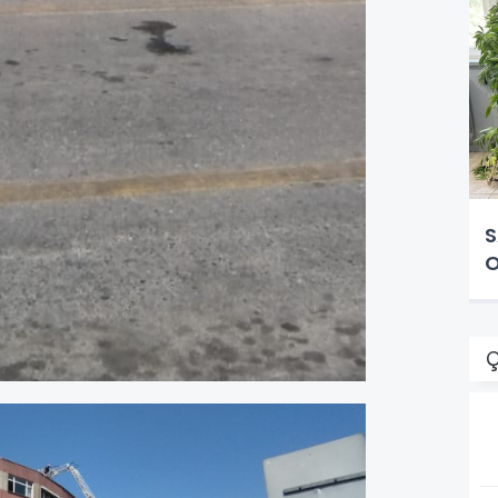
S
O
Ç