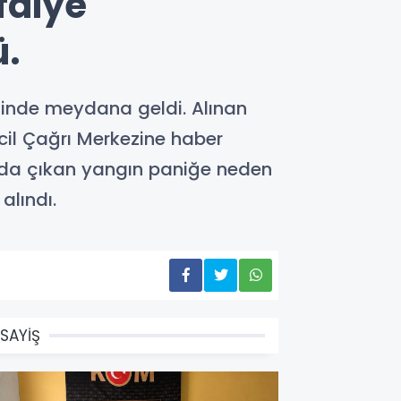
faiye
ü.
zinde meydana geldi. Alınan
Acil Çağrı Merkezine haber
sında çıkan yangın paniğe neden
alındı.
SAYİŞ