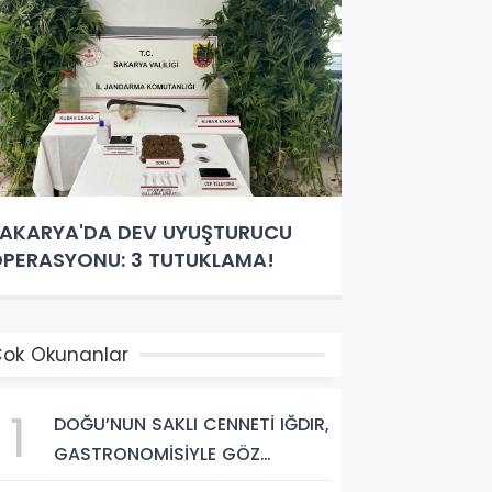
AKARYA'DA DEV UYUŞTURUCU
PERASYONU: 3 TUTUKLAMA!
ok Okunanlar
1
DOĞU’NUN SAKLI CENNETİ IĞDIR,
GASTRONOMİSİYLE GÖZ
DOLDURUYOR: KAFKAS VE