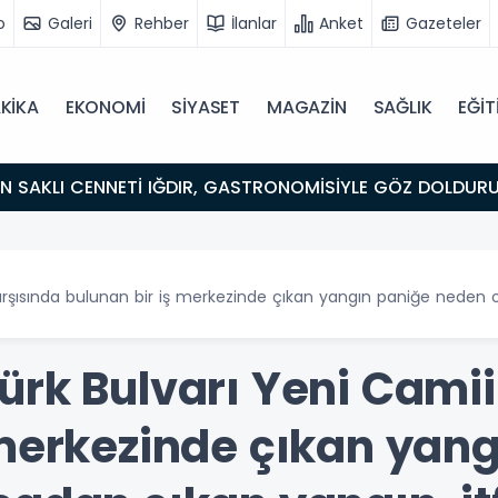
o
Galeri
Rehber
İlanlar
Anket
Gazeteler
KİKA
EKONOMİ
SİYASET
MAGAZİN
SAĞLIK
EĞİT
ULUŞMA NOKTASI
arşısında bulunan bir iş merkezinde çıkan yangın paniğe neden o
ürk Bulvarı Yeni Camii
 merkezinde çıkan yan