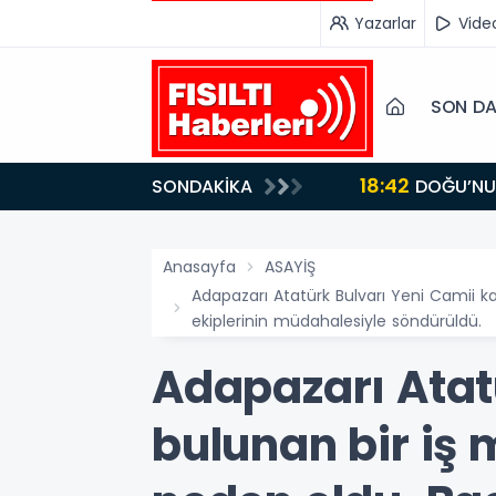
Yazarlar
Vide
SON DA
18:42
SONDAKİKA
DOĞU’NUN SAKLI CENNETİ IĞDIR, GASTRONOMİSİYLE GÖZ DOLDURUYOR: KAFKAS VE ANADOLU
KÜLTÜRÜNÜN B
Anasayfa
ASAYİŞ
Adapazarı Atatürk Bulvarı Yeni Camii k
ekiplerinin müdahalesiyle söndürüldü.
Adapazarı Atat
bulunan bir iş