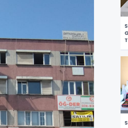
S
G
T
S