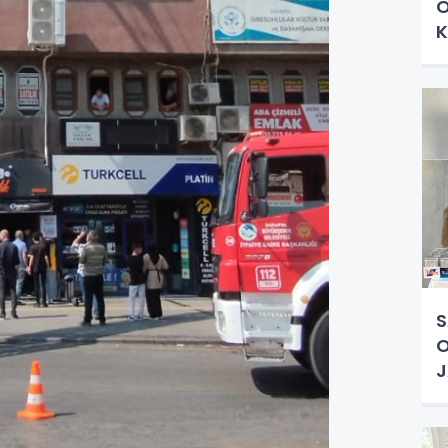
O
K
S
O