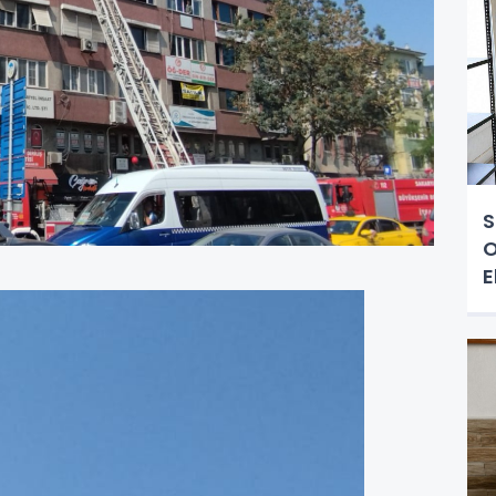
S
O
E