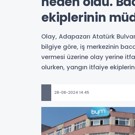
neden oldu. Ba
ekiplerinin mü
Olay, Adapazarı Atatürk Bulvar
bilgiye göre, iş merkezinin bac
vermesi üzerine olay yerine itf
olurken, yangın itfaiye ekipleri
28-08-2024 14:45