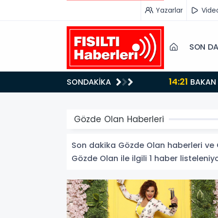
Yazarlar
Vide
SON DA
14:21
SONDAKİKA
BAKAN GÜRLEK’TEN TİGAD ÇALIŞTAYINDA Çarpıcı AÇIKLAMALAR: "Pazar Günü Yeni Bir Aydınlığa
Uyanacağız"
Gözde Olan Haberleri
Son dakika Gözde Olan haberleri ve Gö
Gözde Olan ile ilgili 1 haber listeleniyo