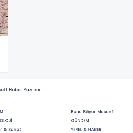
isoft
Haber Yazılımı
İM
Bunu Biliyor Musun?
OLOJİ
GÜNDEM
ür & Sanat
YEREL & HABER