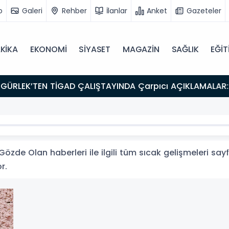
o
Galeri
Rehber
İlanlar
Anket
Gazeteler
KİKA
EKONOMİ
SİYASET
MAGAZİN
SAĞLIK
EĞİT
zde Olan haberleri ile ilgili tüm sıcak gelişmeleri sayf
r.