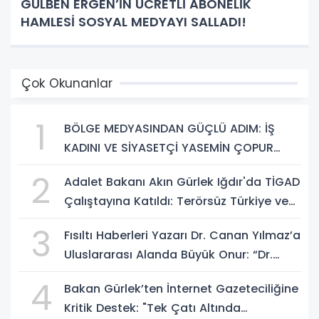
GÜLBEN ERGEN’İN ÜCRETLİ ABONELİK
HAMLESİ SOSYAL MEDYAYI SALLADI!
Çok Okunanlar
1
BÖLGE MEDYASINDAN GÜÇLÜ ADIM: İŞ
KADINI VE SİYASETÇİ YASEMİN ÇOPUR
TAŞ, TÜMORSİAD KADIN KOLLARINDA!
2
Adalet Bakanı Akın Gürlek Iğdır'da TİGAD
Çalıştayına Katıldı: Terörsüz Türkiye ve
Sosyal Medya Düzenlemesi Mesajı
3
Fısıltı Haberleri Yazarı Dr. Canan Yılmaz’a
Uluslararası Alanda Büyük Onur: “Dr.
A.P.J. Abdul Kalam İlham Ödülü 2026”
4
Bakan Gürlek’ten İnternet Gazeteciliğine
Kritik Destek: "Tek Çatı Altında