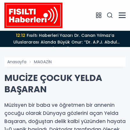
12:12
Fısıltı Haberleri Yazarı Dr. Canan Yılmaz’a
Uluslararası Alanda Büyük Onur: “Dr. A.P.J. Abdul
Kalam İlham Ödülü 2026”
Anasayfa
MAGAZİN
MUCİZE ÇOCUK YELDA
BAŞARAN
Müzisyen bir baba ve öğretmen bir annenin
çocuğu olarak Dünyaya gözlerini açan Yelda
Başaran, doğuştan delik kalbi yüzünden hayata
1-0 yenik başladı. Doktorlar tarafından ölecek