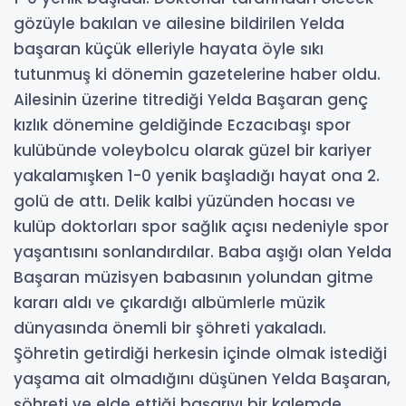
gözüyle bakılan ve ailesine bildirilen Yelda
başaran küçük elleriyle hayata öyle sıkı
tutunmuş ki dönemin gazetelerine haber oldu.
Ailesinin üzerine titrediği Yelda Başaran genç
kızlık dönemine geldiğinde Eczacıbaşı spor
kulübünde voleybolcu olarak güzel bir kariyer
yakalamışken 1-0 yenik başladığı hayat ona 2.
golü de attı. Delik kalbi yüzünden hocası ve
kulüp doktorları spor sağlık açısı nedeniyle spor
yaşantısını sonlandırdılar. Baba aşığı olan Yelda
Başaran müzisyen babasının yolundan gitme
kararı aldı ve çıkardığı albümlerle müzik
dünyasında önemli bir şöhreti yakaladı.
Şöhretin getirdiği herkesin içinde olmak istediği
yaşama ait olmadığını düşünen Yelda Başaran,
şöhreti ve elde ettiği başarıyı bir kalemde