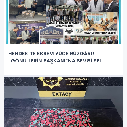
HENDEK’TE EKREM YÜCE RÜZGÂRI!
“GÖNÜLLERİN BAŞKANI”NA SEVGİ SEL